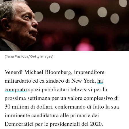
PODCAST
NEWSLETTER
I MIEI PREFERITI
(Yana Paskova/Getty Images)
SHOP
Venerdì Michael Bloomberg, imprenditore
miliardario ed ex sindaco di New York,
ha
CALENDARIO
comprato
spazi pubblicitari televisivi per la
prossima settimana per un valore complessivo di
30 milioni di dollari, confermando di fatto la sua
AREA PERSONALE
imminente candidatura alle primarie dei
Area Personale
Democratici per le presidenziali del 2020.
Newsletter