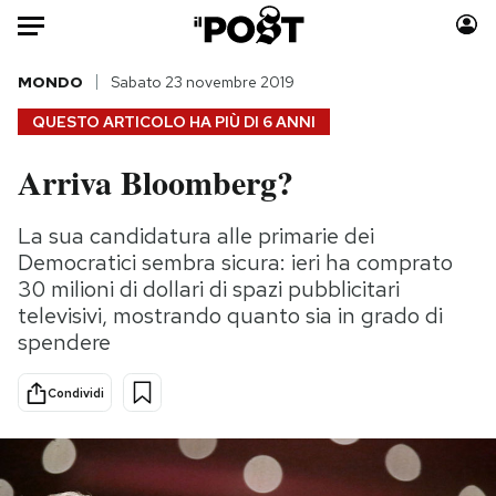
Auto
MONDO
Sabato 23 novembre 2019
QUESTO ARTICOLO HA PIÙ DI
6 ANNI
HOME
Arriva Bloomberg?
Italia
Moda
Mondo
Libri
La sua candidatura alle primarie dei
Politica
Consumismi
Democratici sembra sicura: ieri ha comprato
Tecnologia
Storie/Idee
30 milioni di dollari di spazi pubblicitari
televisivi, mostrando quanto sia in grado di
Internet
Ok Boomer!
spendere
Scienza
Media
Cultura
Europa
Condividi
Economia
Altrecose
Sport
Mondiali calcio 2026