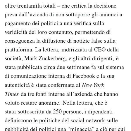
oltre trentamila totali – che critica la decisione
Notifiche mobile
Regala il Post
presa dall’azienda di non sottoporre gli annunci a
Hai bisogno di aiuto?
pagamento dei politici a una verifica sulla
Esci
veridicità del loro contenuto, permettendo di
conseguenza la diffusione di notizie false sulla
piattaforma. La lettera, indirizzata al CEO della
società, Mark Zuckerberg, e gli altri dirigenti, è
stata pubblicata circa due settimane fa sul sistema
di comunicazione interna di Facebook e la sua
autenticità è stata confermata al
New York
Times
da tre fonti interne all’azienda che hanno
voluto restare anonime. Nella lettera, che è
stata sottoscritta da 250 persone, i dipendenti
definiscono le politiche del social network sulle
pubblicità dei politici una “minaccia” a ciò per cui