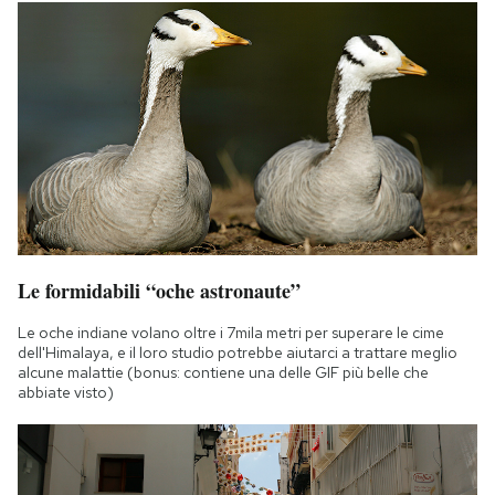
Le formidabili “oche astronaute”
Le oche indiane volano oltre i 7mila metri per superare le cime
dell'Himalaya, e il loro studio potrebbe aiutarci a trattare meglio
alcune malattie (bonus: contiene una delle GIF più belle che
abbiate visto)