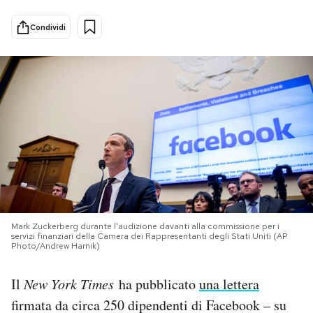
PODCAST
Condividi
NEWSLETTER
I MIEI PREFERITI
SHOP
CALENDARIO
Mark Zuckerberg durante l'audizione davanti alla commissione per i
servizi finanziari della Camera dei Rappresentanti degli Stati Uniti (AP
Photo/Andrew Harnik)
AREA PERSONALE
Il
New York Times
ha pubblicato
una lettera
Area Personale
firmata da circa 250 dipendenti di Facebook – su
Newsletter