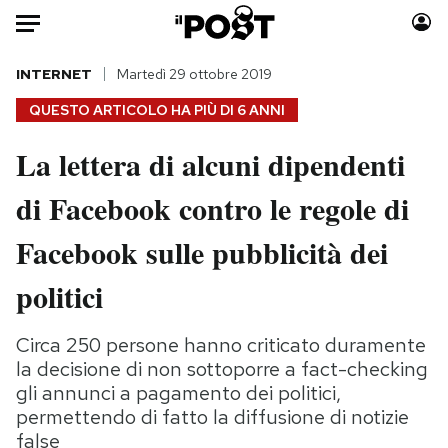
Auto
INTERNET
Martedì 29 ottobre 2019
QUESTO ARTICOLO HA PIÙ DI
6 ANNI
HOME
La lettera di alcuni dipendenti
Italia
Moda
di Facebook contro le regole di
Mondo
Libri
Politica
Consumismi
Facebook sulle pubblicità dei
Tecnologia
Storie/Idee
Internet
Ok Boomer!
politici
Scienza
Media
Cultura
Europa
Circa 250 persone hanno criticato duramente
la decisione di non sottoporre a fact-checking
Economia
Altrecose
gli annunci a pagamento dei politici,
Sport
Mondiali calcio 2026
permettendo di fatto la diffusione di notizie
false