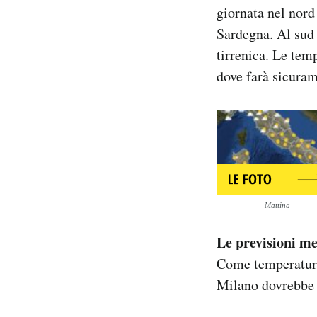
giornata nel nord
Notifiche mobile
Regala il Post
Sardegna. Al sud 
Hai bisogno di aiuto?
tirrenica. Le tem
Esci
dove farà sicura
Mattina
Le previsioni m
Come temperatura
Milano dovrebbe v