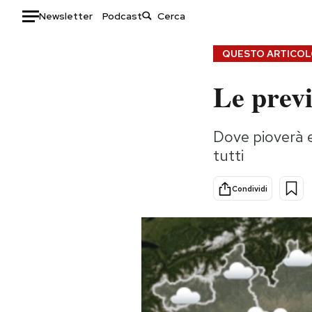
Newsletter
Podcast
Auto
QUESTO ARTICOLO
Le previ
HOME
Italia
Moda
Dove pioverà e
Mondo
Libri
tutti
Politica
Consumismi
Tecnologia
Storie/Idee
Condividi
Internet
Ok Boomer!
Scienza
Media
Cultura
Europa
Economia
Altrecose
Sport
Mondiali calcio 2026