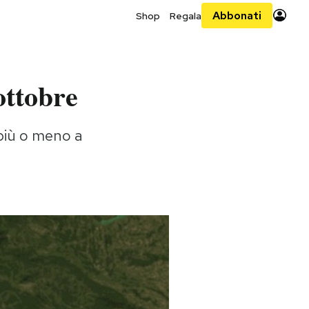
Abbonati
Shop
Regala
ottobre
 più o meno a