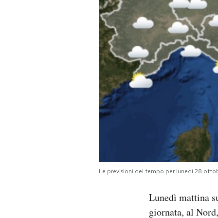
PODCAST
NEWSLETTER
I MIEI PREFERITI
SHOP
CALENDARIO
Le previsioni del tempo per lunedì 28 otto
AREA PERSONALE
Lunedì mattina sul
Area Personale
giornata, al Nord,
Newsletter