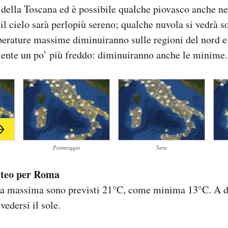
 della Toscana ed è possibile qualche piovasco anche ne
il cielo sarà perlopiù sereno; qualche nuvola si vedrà so
perature massime diminuiranno sulle regioni del nord e
mente un po’ più freddo: diminuiranno anche le minime.
Pomeriggio
Sera
eteo per Roma
 massima sono previsti 21°C, come minima 13°C. A di
edersi il sole.