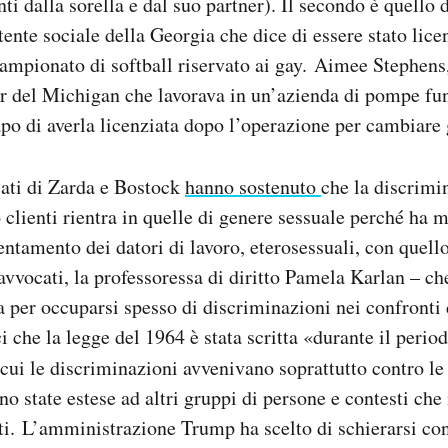
ti dalla sorella e dal suo partner). Il secondo è quello 
tente sociale della Georgia che dice di essere stato lice
 campionato di softball riservato ai gay. Aimee Stephens,
r del Michigan che lavorava in un’azienda di pompe fun
apo di averla licenziata dopo l’operazione per cambiare 
cati di Zarda e Bostock
hanno sostenuto
che la discrimi
o clienti rientra in quelle di genere sessuale perché ha 
ntamento dei datori di lavoro, eterosessuali, con quello
 avvocati, la professoressa di diritto Pamela Karlan – ch
a per occuparsi spesso di discriminazioni nei confronti 
i che la legge del 1964 è stata scritta «durante il period
 cui le discriminazioni avvenivano soprattutto contro le
ono state estese ad altri gruppi di persone e contesti che
sti. L’amministrazione Trump ha scelto di schierarsi con