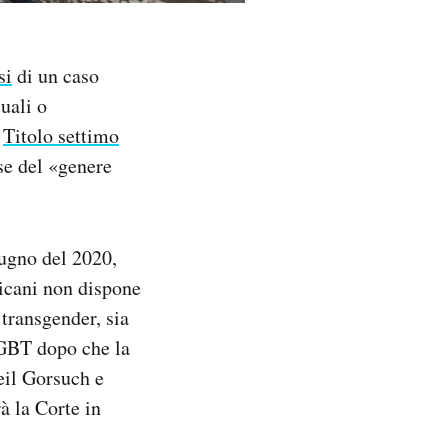
si
di un caso
uali o
l
Titolo settimo
se del «genere
iugno del 2020,
ricani non dispone
 transgender, sia
LGBT dopo che la
eil Gorsuch e
à la Corte in