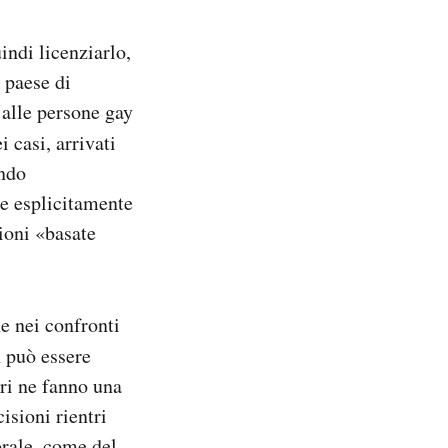
indi licenziarlo,
, paese di
 alle persone gay
 casi, arrivati
endo
de esplicitamente
ioni «basate
e nei confronti
 può essere
ori ne fanno una
isioni rientri
orale, come del