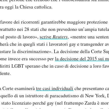
ra oggi la Chiesa cattolica.
favore dei ricorrenti garantirebbe maggiore protezione 
prattutto nei 28 stati che non prevedono un’ampia tutela
ul posto di lavoro»,
scrive
Reuters
, «mentre una senten
icherà che in quegli stati i lavoratori gay e transgender
astare la discriminazione». La decisione della Corte S
come invece era successo per
la decisione del 2015 sui 
i diritti LGBT sperano che in caso di decisione a loro fav
dente.
la Corte esaminerà
tre casi individuali
che presentano ca
è quello di un istruttore di paracadutismo di New York,
e stato licenziato perché gay (nel frattempo Zarda è mor