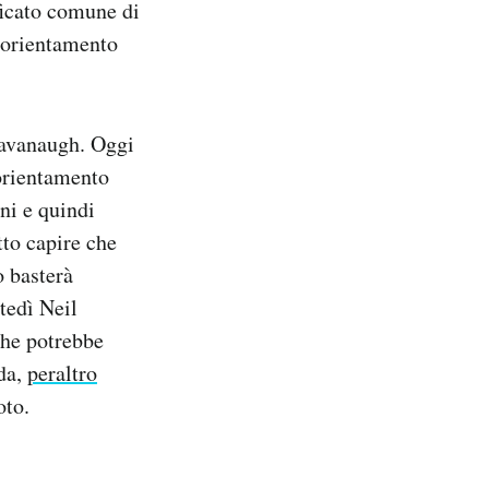
ificato comune di
l’orientamento
Kavanaugh. Oggi
 orientamento
ni e quindi
tto capire che
o basterà
tedì Neil
che potrebbe
nda,
peraltro
oto.