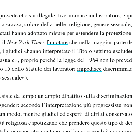
prevede che sia illegale discriminare un lavoratore, e qu
ua «razza, colore della pelle, religione, genere sessuale
 stati hanno adottato misure per estendere la protezione
 il
New York Times
fa notare
che nella maggior parte dei
i, i giudici «hanno interpretato il Titolo settimo esclud
ssuale», proprio perché la legge del 1964 non lo preve
olo 15 dello Statuto dei lavoratori
impedisce
discriminaz
 sessuale»).
 esiste da tempo un ampio dibattito sulla discriminazion
nsgender: secondo l’interpretazione più progressista
non
lcun modo, mentre giudici ed esperti di diritti conservat
tà religiosa e ipotizzano che prendere questo tipo di dec
 delle persone che credono che l’omosessualità sia imm