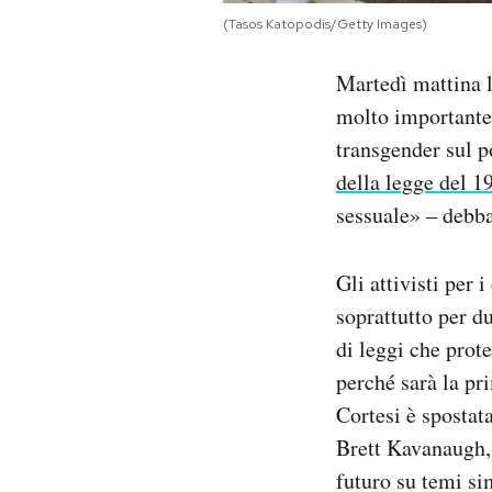
Notifiche mobile
(Tasos Katopodis/Getty Images)
Regala il Post
Hai bisogno di aiuto?
Martedì mattina 
Esci
molto importante
transgender sul p
della legge del 19
sessuale» – debba
Gli attivisti per
soprattutto per d
di leggi che prot
perché sarà la pr
Corte
si è sposta
Brett Kavanaugh
futuro su temi sim