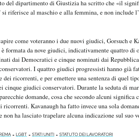
to del dipartimento di Giustizia ha scritto che «il sign
 si riferisce al maschio e alla femmina, e non include 
capire come voteranno i due nuovi giudici, Gorsuch e 
è formata da nove giudici, indicativamente quattro di
inati dai Democratici e cinque nominati dai Repubblica
onservatori. I quattro giudici progressisti hanno già fa
e dei ricorrenti, e per emettere una sentenza di quel tip
i cinque giudici conservatori. Durante la seduta di mar
 parecchie domande, cosa che secondo alcuni significa 
ei ricorrenti. Kavanaugh ha fatto invece una sola doma
 e non ha lasciato trapelare alcuna indicazione sul suo v
-
-
-
REMA
LGBT
STATI UNITI
STATUTO DEI LAVORATORI