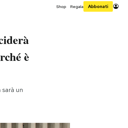
Abbonati
Shop
Regala
ciderà
erché è
a sarà un