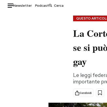
Newsletter
Podcast
Auto
QUESTO ARTICOLO
La Cort
HOME
Italia
Moda
se si pu
Mondo
Libri
Politica
Consumismi
gay
Tecnologia
Storie/Idee
Internet
Ok Boomer!
Le leggi feder
Scienza
Media
importante p
Cultura
Europa
Economia
Altrecose
Condividi
Sport
Mondiali calcio 2026