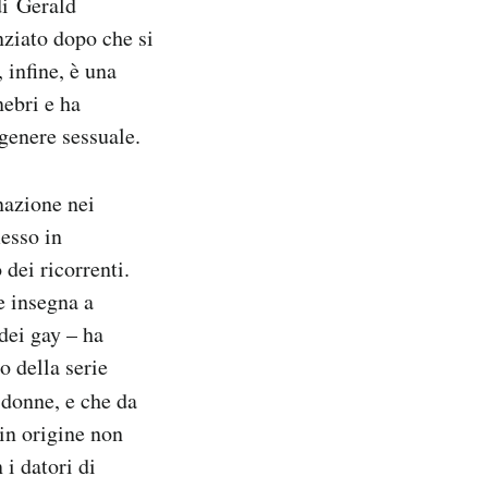
di Gerald
nziato dopo che si
 infine, è una
ebri e ha
genere sessuale.
nazione nei
messo in
 dei ricorrenti.
e insegna a
dei gay – ha
o della serie
 donne, e che da
 in origine non
 i datori di