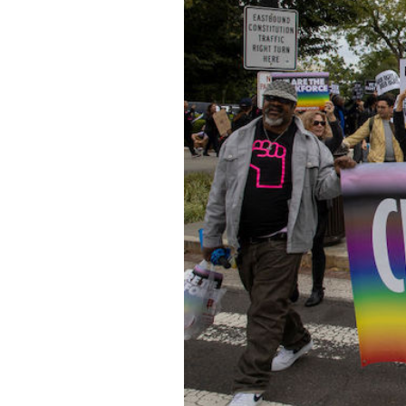
PODCAST
NEWSLETTER
I MIEI PREFERITI
SHOP
CALENDARIO
AREA PERSONALE
Area Personale
Newsletter