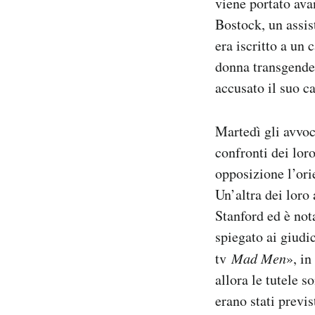
viene portato avan
Bostock, un assis
era iscritto a un
donna transgende
accusato il suo c
Martedì gli avvo
confronti dei lor
opposizione l’orie
Un’altra dei loro
Stanford ed è not
spiegato ai giudic
tv
Mad Men
», in
allora le tutele s
erano stati previ