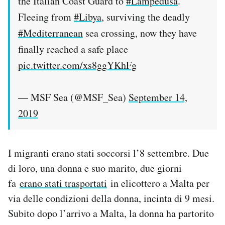
the Italian Coast Guard to
#Lampedusa
.
Fleeing from
#Libya
, surviving the deadly
#Mediterranean
sea crossing, now they have
finally reached a safe place
pic.twitter.com/xs8ggYKhFg
— MSF Sea (@MSF_Sea)
September 14,
2019
I migranti erano stati soccorsi l’8 settembre. Due
di loro, una donna e suo marito, due giorni
fa
erano stati trasportati
in elicottero a Malta per
via delle condizioni della donna, incinta di 9 mesi.
Subito dopo l’arrivo a Malta, la donna ha partorito