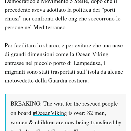
Democratico e Movimento 5 Stelle, dopo che il
Notifiche mobile
precedente aveva adottato la politica dei “porti
Regala il Post
chiusi” nei confronti delle ong che soccorrono le
Hai bisogno di aiuto?
persone nel Mediterraneo.
Esci
Per facilitare lo sbarco, e per evitare che una nave
di grandi dimensioni come la Ocean Viking
entrasse nel piccolo porto di Lampedusa, i
migranti sono stati trasportati sull’isola da alcune
motovedette della Guardia costiera.
BREAKING: The wait for the rescued people
on board
#OceanViking
is over: 82 men,
women & children are now being transfered by