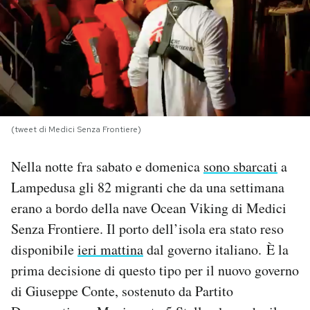
PODCAST
NEWSLETTER
I MIEI PREFERITI
(tweet di Medici Senza Frontiere)
Nella notte fra sabato e domenica
sono sbarcati
a
SHOP
Lampedusa gli 82 migranti che da una settimana
erano a bordo della nave Ocean Viking di Medici
CALENDARIO
Senza Frontiere. Il porto dell’isola era stato reso
disponibile
ieri mattina
dal governo italiano. È la
AREA PERSONALE
prima decisione di questo tipo per il nuovo governo
Area Personale
di Giuseppe Conte, sostenuto da Partito
Newsletter