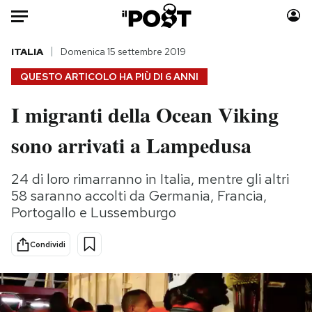
Auto
ITALIA
Domenica 15 settembre 2019
QUESTO ARTICOLO HA PIÙ DI
6 ANNI
HOME
I migranti della Ocean Viking
Italia
Moda
sono arrivati a Lampedusa
Mondo
Libri
Politica
Consumismi
24 di loro rimarranno in Italia, mentre gli altri
Tecnologia
Storie/Idee
58 saranno accolti da Germania, Francia,
Internet
Ok Boomer!
Portogallo e Lussemburgo
Scienza
Media
Cultura
Europa
Condividi
Economia
Altrecose
Sport
Mondiali calcio 2026