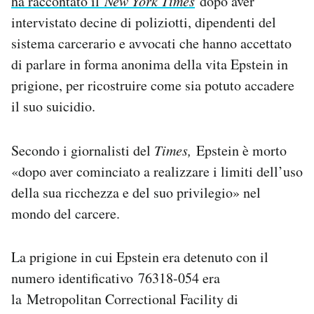
ha raccontato il
New York Times
dopo aver
Notifiche mobile
intervistato decine di poliziotti, dipendenti del
Regala il Post
sistema carcerario e avvocati che hanno accettato
Hai bisogno di aiuto?
di parlare in forma anonima della vita Epstein in
Esci
prigione, per ricostruire come sia potuto accadere
il suo suicidio.
Secondo i giornalisti del
Times,
Epstein è morto
«dopo aver cominciato a realizzare i limiti dell’uso
della sua ricchezza e del suo privilegio» nel
mondo del carcere.
La prigione in cui Epstein era detenuto con il
numero identificativo 76318-054 era
la Metropolitan Correctional Facility di