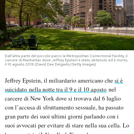
PODCAST
NEWSLETTER
I MIEI PREFERITI
Dall'altra parte del piccolo parco la Metropolitan Correctional Facility, il
carcere di Manhattan dove Jeffrey Epstein è stato detenuto ed è morto,
il 10 agosto 2019 (David Dee Delgado/Getty Images)
SHOP
Jeffrey Epstein, il miliardario americano che
si è
suicidato nella notte tra il 9 e il 10 agosto
nel
CALENDARIO
carcere di New York dove si trovava dal 6 luglio
con l’accusa di sfruttamento sessuale, ha passato
AREA PERSONALE
gran parte dei suoi ultimi giorni parlando con i
Area Personale
suoi avvocati per evitare di stare nella sua cella. Lo
Newsletter