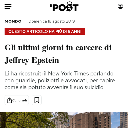
Auto
MONDO
Domenica 18 agosto 2019
QUESTO ARTICOLO HA PIÙ DI
6 ANNI
HOME
Gli ultimi giorni in carcere di
Italia
Moda
Jeffrey Epstein
Mondo
Libri
Politica
Consumismi
Li ha ricostruiti il New York Times parlando
Tecnologia
Storie/Idee
con guardie, poliziotti e avvocati, per capire
Internet
Ok Boomer!
come sia potuto avvenire il suo suicidio
Scienza
Media
Cultura
Europa
Condividi
Economia
Altrecose
Sport
Mondiali calcio 2026