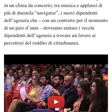
Notifiche mobile
in un clima da concerto, tra musica e applausi di
Regala il Post
più di duemila “navigator”, i nuovi dipendenti
Hai bisogno di aiuto?
dell’agenzia che – con un contratto per il momento
Esci
di un paio d’anni – dovranno aiutare i vecchi
dipendenti dell’agenzia a trovare un lavoro ai
percettori del reddito di cittadinanza.