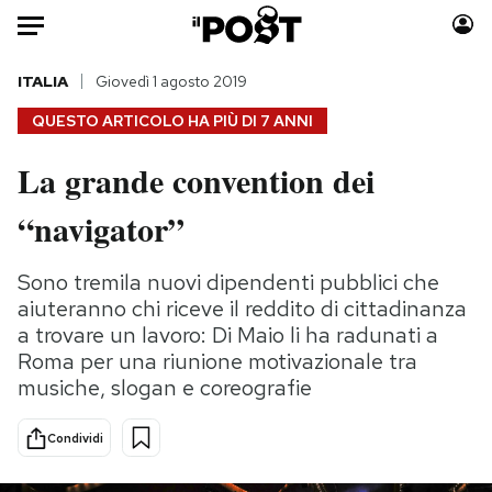
Auto
ITALIA
Giovedì 1 agosto 2019
QUESTO ARTICOLO HA PIÙ DI
7 ANNI
HOME
La grande convention dei
Italia
Moda
“navigator”
Mondo
Libri
Politica
Consumismi
Sono tremila nuovi dipendenti pubblici che
Tecnologia
Storie/Idee
aiuteranno chi riceve il reddito di cittadinanza
Internet
Ok Boomer!
a trovare un lavoro: Di Maio li ha radunati a
Scienza
Media
Roma per una riunione motivazionale tra
Cultura
Europa
musiche, slogan e coreografie
Economia
Altrecose
Sport
Mondiali calcio 2026
Condividi