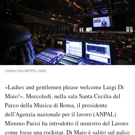
PODCAST
NEWSLETTER
I MIEI PREFERITI
(ANSA/GIUSEPPE LAMI)
SHOP
«Ladies and gentlemen please welcome Luigi Di
CALENDARIO
Maio!». Mercoledì, nella sala Santa Cecilia del
Parco della Musica di Roma, il presidente
AREA PERSONALE
dell’Agenzia nazionale per il lavoro (ANPAL)
Mimmo Parisi ha introdotto il ministro del Lavoro
Area Personale
come fosse una rockstar. Di Maio è salito sul palco
Newsletter