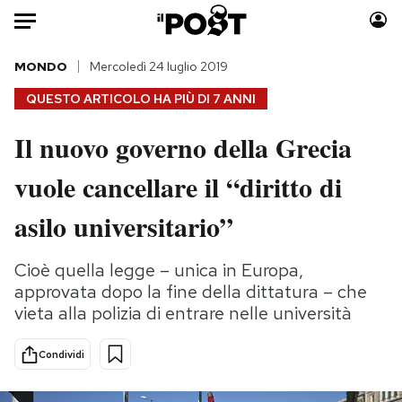
Auto
MONDO
Mercoledì 24 luglio 2019
QUESTO ARTICOLO HA PIÙ DI
7 ANNI
HOME
Il nuovo governo della Grecia
Italia
Moda
vuole cancellare il “diritto di
Mondo
Libri
Politica
Consumismi
asilo universitario”
Tecnologia
Storie/Idee
Internet
Ok Boomer!
Cioè quella legge – unica in Europa,
Scienza
Media
approvata dopo la fine della dittatura – che
Cultura
Europa
vieta alla polizia di entrare nelle università
Economia
Altrecose
Condividi
Sport
Mondiali calcio 2026