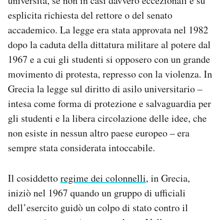
università, se non in casi davvero eccezionali e su
Notifiche mobile
esplicita richiesta del rettore o del senato
Regala il Post
accademico. La legge era stata approvata nel 1982
Hai bisogno di aiuto?
dopo la caduta della dittatura militare al potere dal
Esci
1967 e a cui gli studenti si opposero con un grande
movimento di protesta, represso con la violenza. In
Grecia la legge sul diritto di asilo universitario –
intesa come forma di protezione e salvaguardia per
gli studenti e la libera circolazione delle idee, che
non esiste in nessun altro paese europeo – era
sempre stata considerata intoccabile.
Il cosiddetto
regime dei colonnelli
, in Grecia,
iniziò nel 1967 quando un gruppo di ufficiali
dell’esercito guidò un colpo di stato contro il