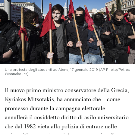
PODCAST
NEWSLETTER
I MIEI PREFERITI
Una protesta degli studenti ad Atene, 17 gennaio 2019 (AP Photo/Petros
SHOP
Giannakouris)
Il nuovo primo ministro conservatore della Grecia,
CALENDARIO
Kyriakos Mitsotakis, ha annunciato che – come
promesso durante la campagna elettorale –
AREA PERSONALE
annullerà il cosiddetto diritto di asilo universitario
Area Personale
che dal 1982 vieta alla polizia di entrare nelle
Newsletter