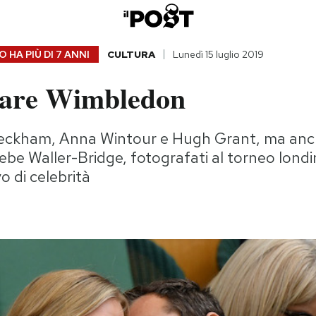
 HA PIÙ DI
7 ANNI
CULTURA
Lunedì 15 luglio 2019
are Wimbledon
d Beckham, Anna Wintour e Hugh Grant, ma an
ebe Waller-Bridge, fotografati al torneo lond
o di celebrità