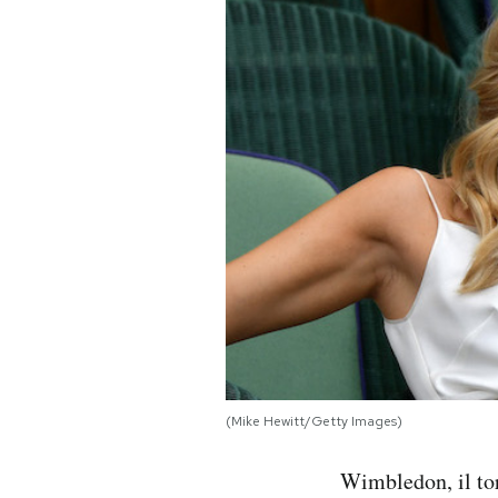
PODCAST
NEWSLETTER
I MIEI PREFERITI
SHOP
CALENDARIO
AREA PERSONALE
(Mike Hewitt/Getty Images)
Area Personale
Wimbledon, il tor
Newsletter