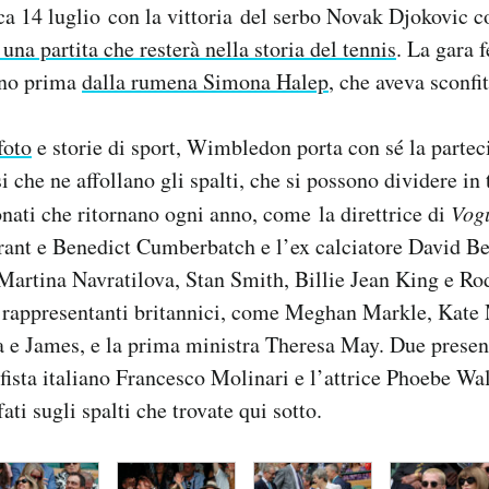
 14 luglio con la vittoria del serbo Novak Djokovic co
 una partita che resterà nella storia del tennis
. La gara 
orno prima
dalla rumena Simona Halep
, che aveva sconfit
foto
e storie di sport, Wimbledon porta con sé la partec
 che ne affollano gli spalti, che si possono dividere in 
ionati che ritornano ogni anno, come la direttrice di
Vog
rant e Benedict Cumberbatch e l’ex calciatore David Be
Martina Navratilova, Stan Smith, Billie Jean King e Rod
i rappresentanti britannici, come Meghan Markle, Kate 
pa e James, e la prima ministra Theresa May. Due presen
lfista italiano Francesco Molinari e l’attrice Phoebe Wal
fati sugli spalti che trovate qui sotto.