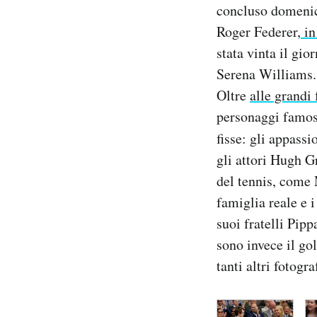
concluso domenica
Notifiche mobile
Roger Federer,
in
Regala il Post
Hai bisogno di aiuto?
stata vinta il gi
Esci
Serena Williams.
Oltre
alle grandi 
personaggi famosi
fisse: gli appass
gli attori Hugh G
del tennis, come 
famiglia reale e 
suoi fratelli Pip
sono invece il go
tanti altri fotogra