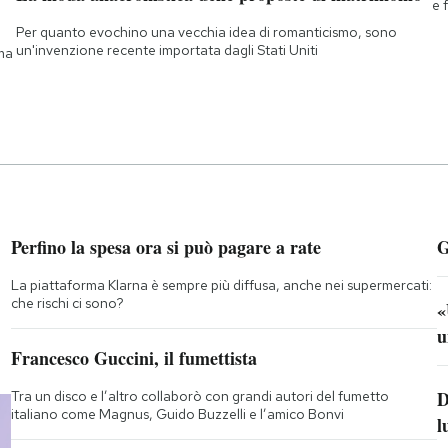
e 
Per quanto evochino una vecchia idea di romanticismo, sono
un'invenzione recente importata dagli Stati Uniti
 ma
Perfino la spesa ora si può pagare a rate
G
La piattaforma Klarna è sempre più diffusa, anche nei supermercati:
che rischi ci sono?
«
u
Francesco Guccini, il fumettista
D
Tra un disco e l’altro collaborò con grandi autori del fumetto
italiano come Magnus, Guido Buzzelli e l’amico Bonvi
l