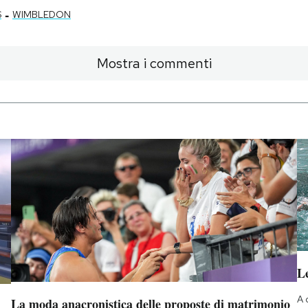
-
S
WIMBLEDON
Mostra i commenti
Le
A 
La moda anacronistica delle proposte di matrimonio