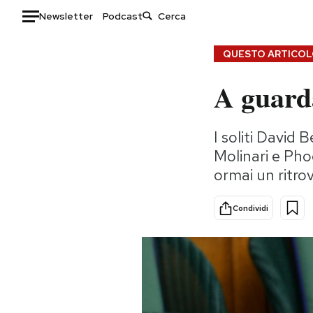
Newsletter
Podcast
Auto
QUESTO ARTICOLO
A guard
HOME
Italia
Moda
I soliti Davi
Mondo
Libri
Molinari e Pho
Politica
Consumismi
ormai un ritrov
Tecnologia
Storie/Idee
Internet
Ok Boomer!
Condividi
Scienza
Media
Cultura
Europa
Economia
Altrecose
Sport
Mondiali calcio 2026