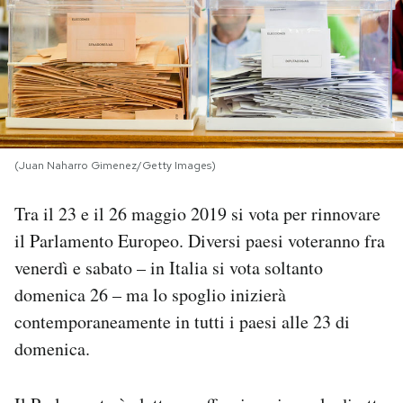
PODCAST
NEWSLETTER
I MIEI PREFERITI
(Juan Naharro Gimenez/Getty Images)
Tra il 23 e il 26 maggio 2019 si vota per rinnovare
SHOP
il Parlamento Europeo. Diversi paesi voteranno fra
venerdì e sabato – in Italia si vota soltanto
CALENDARIO
domenica 26 – ma lo spoglio inizierà
contemporaneamente in tutti i paesi alle 23 di
AREA PERSONALE
domenica.
Area Personale
Newsletter