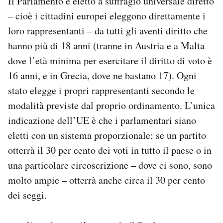
Il Parlamento è eletto a suffragio universale diretto
Notifiche mobile
– cioè i cittadini europei eleggono direttamente i
Regala il Post
loro rappresentanti – da tutti gli aventi diritto che
Hai bisogno di aiuto?
hanno più di 18 anni (tranne in Austria e a Malta
Esci
dove l’età minima per esercitare il diritto di voto è
16 anni, e in Grecia, dove ne bastano 17). Ogni
stato elegge i propri rappresentanti secondo le
modalità previste dal proprio ordinamento. L’unica
indicazione dell’UE è che i parlamentari siano
eletti con un sistema proporzionale: se un partito
otterrà il 30 per cento dei voti in tutto il paese o in
una particolare circoscrizione – dove ci sono, sono
molto ampie – otterrà anche circa il 30 per cento
dei seggi.