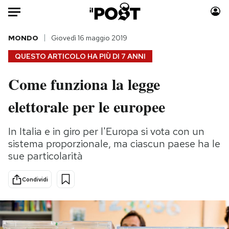
Auto
MONDO
Giovedì 16 maggio 2019
QUESTO ARTICOLO HA PIÙ DI
7 ANNI
HOME
Come funziona la legge
Italia
Moda
elettorale per le europee
Mondo
Libri
Politica
Consumismi
In Italia e in giro per l'Europa si vota con un
Tecnologia
Storie/Idee
sistema proporzionale, ma ciascun paese ha le
Internet
Ok Boomer!
sue particolarità
Scienza
Media
Cultura
Europa
Condividi
Economia
Altrecose
Sport
Mondiali calcio 2026