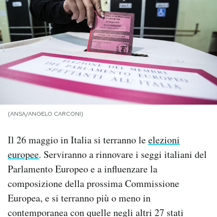
PODCAST
NEWSLETTER
I MIEI PREFERITI
(ANSA/ANGELO CARCONI)
SHOP
Il 26 maggio in Italia si terranno le
elezioni
CALENDARIO
europee
. Serviranno a rinnovare i seggi italiani del
Parlamento Europeo e a influenzare la
AREA PERSONALE
composizione della prossima Commissione
Europea, e si terranno più o meno in
Area Personale
contemporanea con quelle negli altri 27 stati
Newsletter