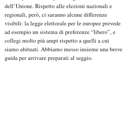
Notifiche mobile
dell’Unione. Rispetto alle elezioni nazionali e
Regala il Post
regionali, però, ci saranno alcune differenze
Hai bisogno di aiuto?
visibili: la legge elettorale per le europee prevede
Esci
ad esempio un sistema di preferenze “libero”, e
collegi molto più ampi rispetto a quelli a cui
siamo abituati. Abbiamo messo insieme una breve
guida per arrivare preparati al seggio.