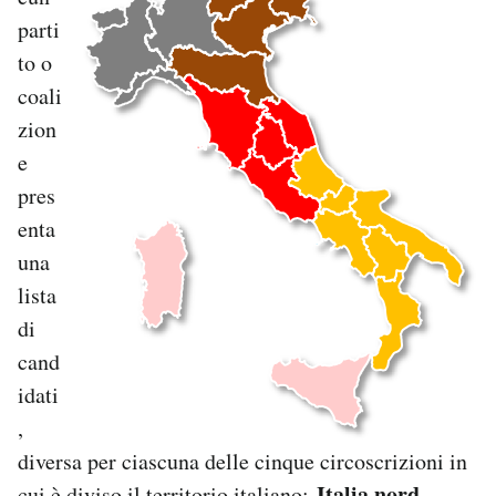
parti
to o
coali
zion
e
pres
enta
una
lista
di
cand
idati
,
diversa per ciascuna delle cinque circoscrizioni in
Italia nord-
cui è diviso il territorio italiano: