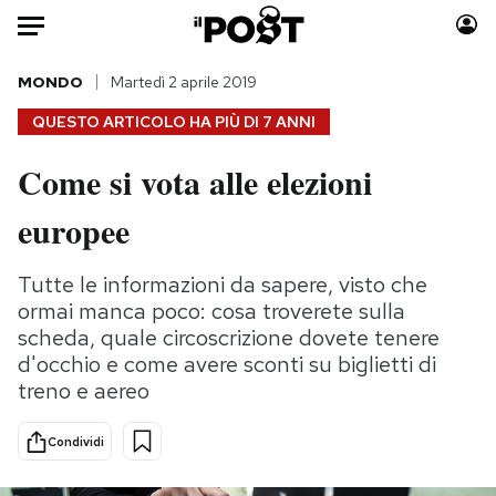
Auto
MONDO
Martedì 2 aprile 2019
QUESTO ARTICOLO HA PIÙ DI
7 ANNI
HOME
Come si vota alle elezioni
Italia
Moda
europee
Mondo
Libri
Politica
Consumismi
Tutte le informazioni da sapere, visto che
Tecnologia
Storie/Idee
ormai manca poco: cosa troverete sulla
Internet
Ok Boomer!
scheda, quale circoscrizione dovete tenere
Scienza
Media
d'occhio e come avere sconti su biglietti di
Cultura
Europa
treno e aereo
Economia
Altrecose
Sport
Mondiali calcio 2026
Condividi