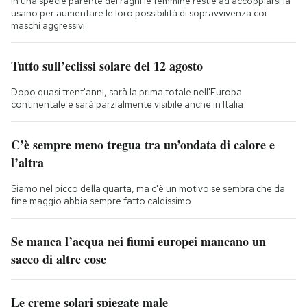
In una specie parente dei ragni le femmine restie ad accoppiarsi la
usano per aumentare le loro possibilità di sopravvivenza coi
maschi aggressivi
Tutto sull’eclissi solare del 12 agosto
Dopo quasi trent'anni, sarà la prima totale nell'Europa
continentale e sarà parzialmente visibile anche in Italia
C’è sempre meno tregua tra un’ondata di calore e
l’altra
Siamo nel picco della quarta, ma c'è un motivo se sembra che da
fine maggio abbia sempre fatto caldissimo
Se manca l’acqua nei fiumi europei mancano un
sacco di altre cose
Le creme solari spiegate male