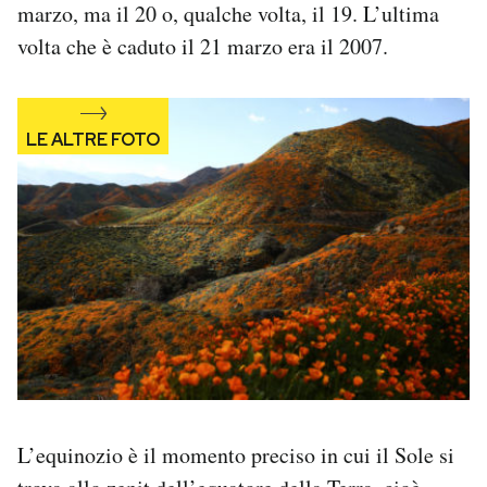
marzo, ma il 20 o, qualche volta, il 19. L’ultima
Notifiche mobile
volta che è caduto il 21 marzo era il 2007.
Regala il Post
Hai bisogno di aiuto?
Esci
L’equinozio è il momento preciso in cui il Sole si