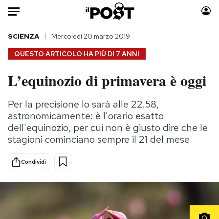
Auto
SCIENZA
Mercoledì 20 marzo 2019
QUESTO ARTICOLO HA PIÙ DI
7 ANNI
HOME
L’equinozio di primavera è oggi
Italia
Moda
Mondo
Libri
Per la precisione lo sarà alle 22.58,
Politica
Consumismi
astronomicamente: è l'orario esatto
Tecnologia
Storie/Idee
dell'equinozio, per cui non è giusto dire che le
stagioni cominciano sempre il 21 del mese
Internet
Ok Boomer!
Scienza
Media
Condividi
Cultura
Europa
Economia
Altrecose
Sport
Mondiali calcio 2026