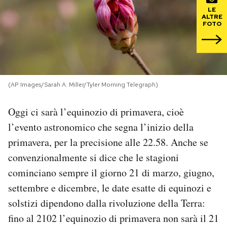
LE
ALTRE
PODCAST
FOTO
NEWSLETTER
(AP Images/Sarah A. Miller/Tyler Morning Telegraph)
I MIEI PREFERITI
Oggi ci sarà l’equinozio di primavera, cioè
SHOP
l’evento astronomico che segna l’inizio della
primavera, per la precisione alle 22.58. Anche se
CALENDARIO
convenzionalmente si dice che le stagioni
cominciano sempre il giorno 21 di marzo, giugno,
settembre e dicembre, le date esatte di equinozi e
AREA PERSONALE
solstizi dipendono dalla rivoluzione della Terra:
Area Personale
fino al 2102 l’equinozio di primavera non sarà il 21
Newsletter