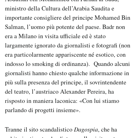
Notifiche mobile
ministro della Cultura dell’Arabia Saudita e
Regala il Post
importante consigliere del principe Mohamed Bin
Hai bisogno di aiuto?
Salman, l’uomo più potente del paese. Badr non
Esci
era a Milano in visita ufficiale ed è stato
largamente ignorato da giornalisti e fotografi (non
era particolarmente appariscente né esotico, con
indosso lo smoking di ordinanza). Quando alcuni
giornalisti hanno chiesto qualche informazione in
più sulla presenza del principe, il sovrintendente
del teatro, l’austriaco Alexander Pereira, ha
risposto in maniera laconica: «Con lui stiamo
parlando di progetti insieme».
Tranne il sito scandalistico
Dagospia
, che ha