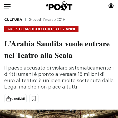
Auto
CULTURA
Giovedì 7 marzo 2019
QUESTO ARTICOLO HA PIÙ DI
7 ANNI
HOME
L’Arabia Saudita vuole entrare
Italia
Moda
nel Teatro alla Scala
Mondo
Libri
Politica
Consumismi
Il paese accusato di violare sistematicamente i
Tecnologia
Storie/Idee
diritti umani è pronto a versare 15 milioni di
Internet
Ok Boomer!
euro al teatro: è un'idea molto sostenuta dalla
Scienza
Media
Lega, ma che non piace a tutti
Cultura
Europa
Economia
Altrecose
Condividi
Sport
Mondiali calcio 2026