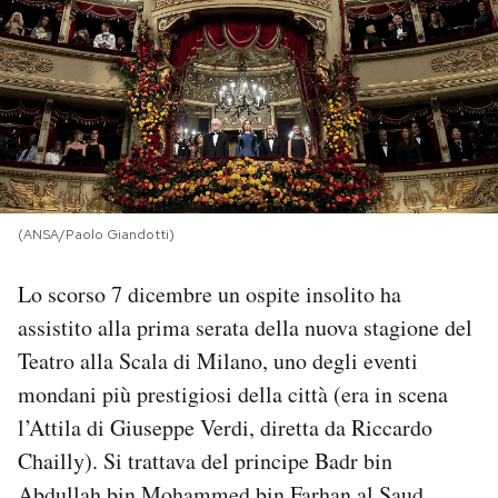
PODCAST
NEWSLETTER
I MIEI PREFERITI
(ANSA/Paolo Giandotti)
SHOP
Lo scorso 7 dicembre un ospite insolito ha
assistito alla prima serata della nuova stagione del
CALENDARIO
Teatro alla Scala di Milano, uno degli eventi
mondani più prestigiosi della città (era in scena
AREA PERSONALE
l’Attila di Giuseppe Verdi, diretta da Riccardo
Chailly). Si trattava del principe Badr bin
Area Personale
Newsletter
Abdullah bin Mohammed bin Farhan al Saud,