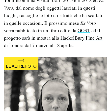
Tomlinson li ha visitati tra il 2013 e il 2018 ed
Ex
Notifiche mobile
Voto
, dal nome degli oggetti lasciati in questi
Regala il Post
luoghi, raccoglie le foto e i ritratti che ha scattato
Hai bisogno di aiuto?
in quelle occasioni. Il prossimo mese
Ex Voto
Esci
verrà pubblicato in un libro edito da
GOST
ed il
progetto sarà in mostra alla
HackelBury Fine Art
di Londra dal 7 marzo al 18 aprile.