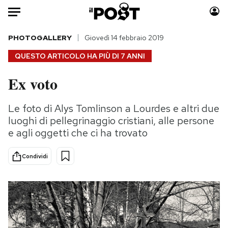
Auto
PHOTOGALLERY
Giovedì 14 febbraio 2019
QUESTO ARTICOLO HA PIÙ DI
7 ANNI
HOME
Ex voto
Italia
Moda
Mondo
Libri
Le foto di Alys Tomlinson a Lourdes e altri due
Politica
Consumismi
luoghi di pellegrinaggio cristiani, alle persone
Tecnologia
Storie/Idee
e agli oggetti che ci ha trovato
Internet
Ok Boomer!
Condividi
Scienza
Media
Cultura
Europa
Economia
Altrecose
Sport
Mondiali calcio 2026