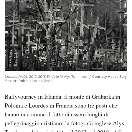
PODCAST
NEWSLETTER
I MIEI PREFERITI
SHOP
Untitled (#10), 2016-2018
Ex Voto
© Alys Tomlinson / Courtesy HackelBury
Fine Art Pubblicato da Gost
CALENDARIO
Ballyvourney in Irlanda, il monte di Grabarka in
Polonia e Lourdes in Francia sono tre posti che
AREA PERSONALE
hanno in comune il fatto di essere luoghi di
Area Personale
pellegrinaggio cristiano: la fotografa inglese Alys
Newsletter