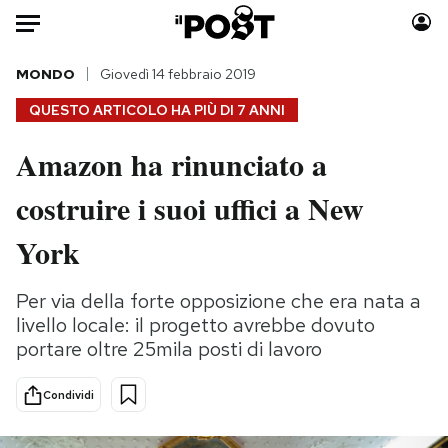
Auto
MONDO
Giovedì 14 febbraio 2019
QUESTO ARTICOLO HA PIÙ DI
7 ANNI
HOME
Amazon ha rinunciato a
Italia
Moda
costruire i suoi uffici a New
Mondo
Libri
Politica
Consumismi
York
Tecnologia
Storie/Idee
Internet
Ok Boomer!
Per via della forte opposizione che era nata a
Scienza
Media
livello locale: il progetto avrebbe dovuto
Cultura
Europa
portare oltre 25mila posti di lavoro
Economia
Altrecose
Condividi
Sport
Mondiali calcio 2026