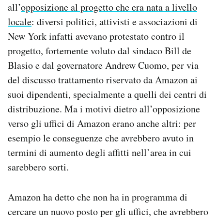
all’
opposizione al progetto che era nata a livello
Notifiche mobile
locale
: diversi politici, attivisti e associazioni di
Regala il Post
Hai bisogno di aiuto?
New York infatti avevano protestato contro il
Esci
progetto, fortemente voluto dal sindaco Bill de
Blasio e dal governatore Andrew Cuomo, per via
del discusso trattamento riservato da Amazon ai
suoi dipendenti, specialmente a quelli dei centri di
distribuzione. Ma i motivi dietro all’opposizione
verso gli uffici di Amazon erano anche altri: per
esempio le conseguenze che avrebbero avuto in
termini di aumento degli affitti nell’area in cui
sarebbero sorti.
Amazon ha detto che non ha in programma di
cercare un nuovo posto per gli uffici, che avrebbero