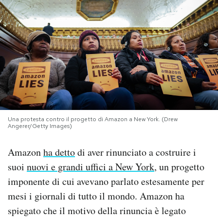
PODCAST
NEWSLETTER
I MIEI PREFERITI
SHOP
Una protesta contro il progetto di Amazon a New York. (Drew
Angerer/Getty Images)
CALENDARIO
Amazon
ha detto
di aver rinunciato a costruire i
suoi
nuovi e grandi uffici a New York
, un progetto
AREA PERSONALE
imponente di cui avevano parlato estesamente per
mesi i giornali di tutto il mondo. Amazon ha
Area Personale
spiegato che il motivo della rinuncia è legato
Newsletter