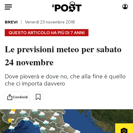
Auto
BREVI
Venerdì 23 novembre 2018
QUESTO ARTICOLO HA PIÙ DI
7 ANNI
HOME
Le previsioni meteo per sabato
Italia
Moda
24 novembre
Mondo
Libri
Politica
Consumismi
Dove pioverà e dove no, che alla fine è quello
Tecnologia
Storie/Idee
che ci importa davvero
Internet
Ok Boomer!
Scienza
Media
Condividi
Cultura
Europa
Economia
Altrecose
Sport
Mondiali calcio 2026