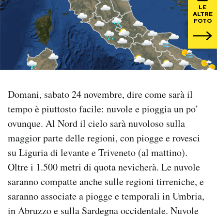
LE
ALTRE
PODCAST
FOTO
NEWSLETTER
I MIEI PREFERITI
Domani, sabato 24 novembre, dire come sarà il
tempo è piuttosto facile: nuvole e pioggia un po’
SHOP
ovunque. Al Nord il cielo sarà nuvoloso sulla
maggior parte delle regioni, con piogge e rovesci
CALENDARIO
su Liguria di levante e Triveneto (al mattino).
Oltre i 1.500 metri di quota nevicherà. Le nuvole
AREA PERSONALE
saranno compatte anche sulle regioni tirreniche, e
saranno associate a piogge e temporali in Umbria,
Area Personale
in Abruzzo e sulla Sardegna occidentale. Nuvole
Newsletter