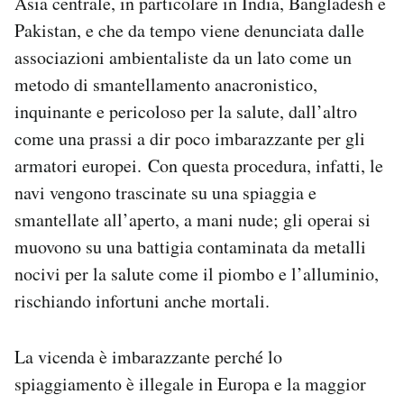
Asia centrale, in particolare in India, Bangladesh e
Notifiche mobile
Pakistan, e che da tempo viene denunciata dalle
Regala il Post
associazioni ambientaliste da un lato come un
Hai bisogno di aiuto?
metodo di smantellamento anacronistico,
Esci
inquinante e pericoloso per la salute, dall’altro
come una prassi a dir poco imbarazzante per gli
armatori europei. Con questa procedura, infatti, le
navi vengono trascinate su una spiaggia e
smantellate all’aperto, a mani nude; gli operai si
muovono su una battigia contaminata da metalli
nocivi per la salute come il piombo e l’alluminio,
rischiando infortuni anche mortali.
La vicenda è imbarazzante perché lo
spiaggiamento è illegale in Europa e la maggior