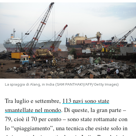
PODCAST
NEWSLETTER
I MIEI PREFERITI
SHOP
La spiaggia di Alang, in India (SAM PANTHAKY/AFP/Getty Images)
CALENDARIO
Tra luglio e settembre,
113 navi sono state
smantellate nel mondo
. Di queste, la gran parte –
AREA PERSONALE
79, cioè il 70 per cento – sono state rottamate con
Area Personale
lo “spiaggiamento”, una tecnica che esiste solo in
Newsletter