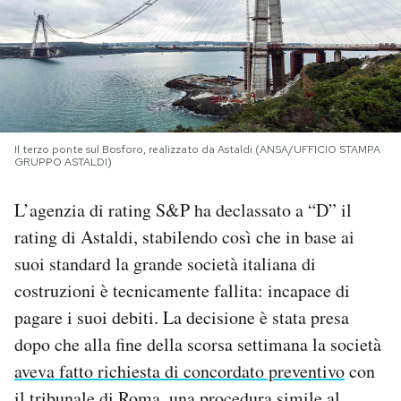
PODCAST
NEWSLETTER
Il terzo ponte sul Bosforo, realizzato da Astaldi (ANSA/UFFICIO STAMPA
I MIEI PREFERITI
GRUPPO ASTALDI)
L’agenzia di rating S&P ha declassato a “D” il
SHOP
rating di Astaldi, stabilendo così che in base ai
suoi standard la grande società italiana di
CALENDARIO
costruzioni è tecnicamente fallita: incapace di
pagare i suoi debiti. La decisione è stata presa
AREA PERSONALE
dopo che alla fine della scorsa settimana la società
aveva fatto richiesta di concordato preventivo
con
Area Personale
Newsletter
il tribunale di Roma, una procedura simile al