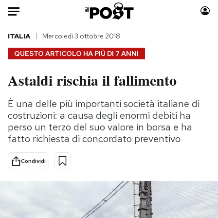
Auto
ITALIA
Mercoledì 3 ottobre 2018
QUESTO ARTICOLO HA PIÙ DI
7 ANNI
HOME
Astaldi rischia il fallimento
Italia
Moda
Mondo
Libri
È una delle più importanti società italiane di
Politica
Consumismi
costruzioni: a causa degli enormi debiti ha
Tecnologia
Storie/Idee
perso un terzo del suo valore in borsa e ha
fatto richiesta di concordato preventivo
Internet
Ok Boomer!
Scienza
Media
Condividi
Cultura
Europa
Economia
Altrecose
Sport
Mondiali calcio 2026