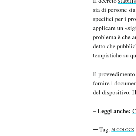
Il decreto
stabili
sia di persone si
specifici per i pr
applicare un «sig
problema è che an
detto che pubblic
tempistiche su qu
Il provvedimento 
fornire i document
del dispositivo. H
– Leggi anche:
C
Tag:
ALCOLOCK