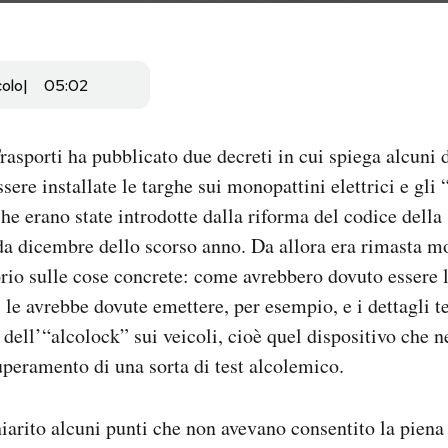
colo
05:02
rasporti ha pubblicato due decreti in cui spiega alcuni d
ere installate le targhe sui monopattini elettrici e gli 
he erano state introdotte dalla riforma del codice della 
da dicembre dello scorso anno. Da allora era rimasta mo
prio sulle cose concrete: come avrebbero dovuto essere l
 le avrebbe dovute emettere, per esempio, e i dettagli t
e dell’“alcolock” sui veicoli, cioè quel dispositivo che 
uperamento di una sorta di test alcolemico.
hiarito alcuni punti che non avevano consentito la piena 