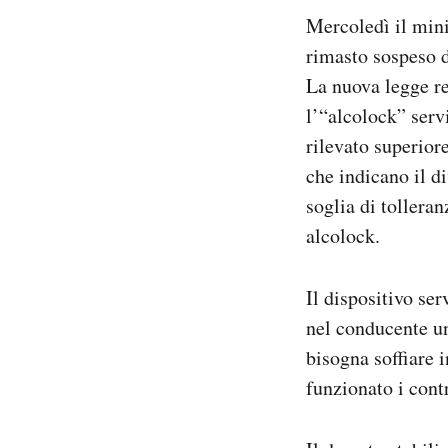
Mercoledì il mini
rimasto sospeso d
La nuova legge re
l’“alcolock” serv
rilevato superior
che indicano il d
soglia di tollera
alcolock.
Il dispositivo ser
nel conducente un
bisogna soffiare 
funzionato i contr