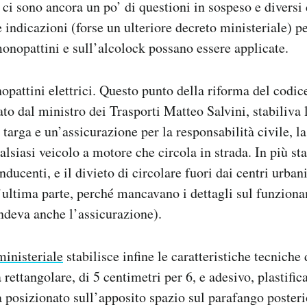
 ci sono ancora un po’ di questioni in sospeso e diversi
 indicazioni (forse un ulteriore decreto ministeriale) p
monopattini e sull’alcolock possano essere applicate.
pattini elettrici. Questo punto della riforma del codice
to dal ministro dei Trasporti Matteo Salvini, stabiliva 
 targa e un’assicurazione per la responsabilità civile, l
lsiasi veicolo a motore che circola in strada. In più st
nducenti, e il divieto di circolare fuori dai centri urbani
’ultima parte, perché mancavano i dettagli sul funziona
ndeva anche l’assicurazione).
ministeriale
stabilisce infine le caratteristiche tecniche d
rettangolare, di 5 centimetri per 6, e adesivo, plastific
 posizionato sull’apposito spazio sul parafango posteri