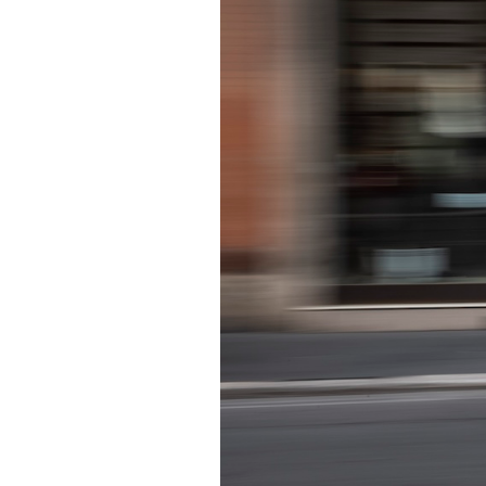
PODCAST
NEWSLETTER
I MIEI PREFERITI
SHOP
CALENDARIO
AREA PERSONALE
Area Personale
Newsletter