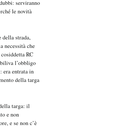
 dubbi: serviranno
erché le novità
 della strada,
la necessità che
a cosiddetta RC
abiliva l’obbligo
: era entrata in
mento della targa
ella targa: il
ato e non
ore, e se non c’è