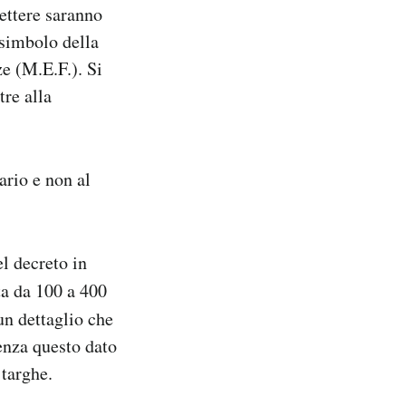
lettere saranno
 simbolo della
e (M.E.F.). Si
tre alla
ario e non al
l decreto in
ta da 100 a 400
un dettaglio che
Senza questo dato
 targhe.