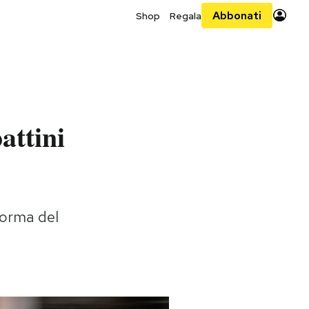
Abbonati
Shop
Regala
attini
iforma del