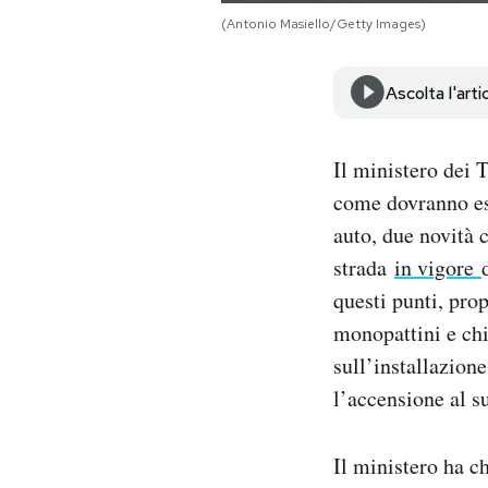
Notifiche mobile
(Antonio Masiello/Getty Images)
Regala il Post
Hai bisogno di aiuto?
Ascolta l'arti
Esci
Il ministero dei T
come dovranno ess
auto, due novità c
strada
in vigore
questi punti, pro
monopattini e chi
sull’installazion
l’accensione al s
Il ministero ha c