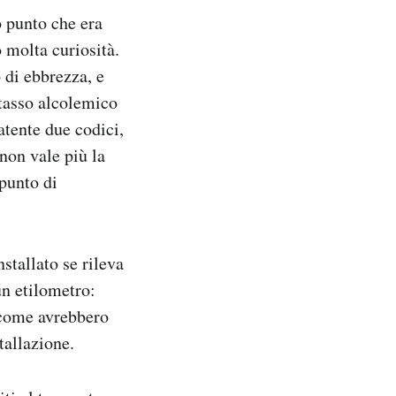
o punto che era
 molta curiosità.
 di ebbrezza, e
 tasso alcolemico
patente due codici,
non vale più la
ppunto di
nstallato se rileva
n etilometro:
u come avrebbero
stallazione.