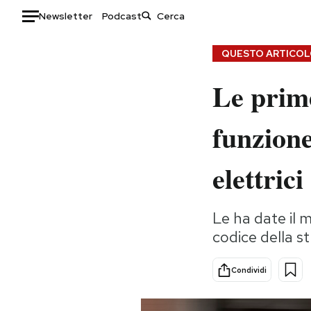
Newsletter
Podcast
Auto
QUESTO ARTICOLO
Le prim
HOME
Italia
Moda
funzione
Mondo
Libri
Politica
Consumismi
elettrici
Tecnologia
Storie/Idee
Internet
Ok Boomer!
Le ha date il m
Scienza
Media
codice della 
Cultura
Europa
Economia
Altrecose
Condividi
Sport
Mondiali calcio 2026