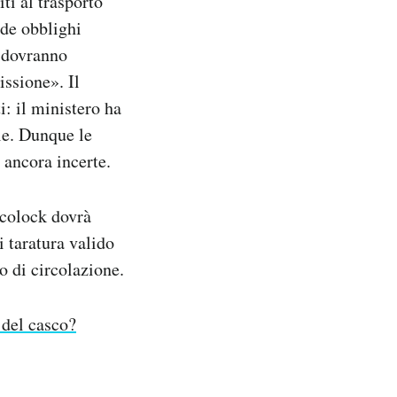
ti al trasporto
ede obblighi
e dovranno
issione». Il
i: il ministero ha
le. Dunque le
 ancora incerte.
lcolock dovrà
i taratura valido
o di circolazione.
 del casco?