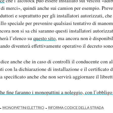
sce
che l’alcolock può essere installato sui veicoli «adibi
a di merci», quindi anche sui camion per esempio. Prev
oduttori e soprattutto per gli installatori autorizzati, ch
illo speciale per prevenire qualsiasi tentativo di manom
cora non si sa chi saranno questi installatori autorizzat
herà l’elenco su
questo sito
, ma ancora non è disponibi
ando diventerà effettivamente operativo il decreto sono
dice anche che in caso di controlli il conducente con a
i con la dichiarazione di installazione e il certificato d
a specificato anche che non servirà aggiornare il librett
he fine faranno i monopattini a noleggio, con l’obbligo
-
-
MONOPATTINI ELETTRICI
RIFORMA CODICE DELLA STRADA