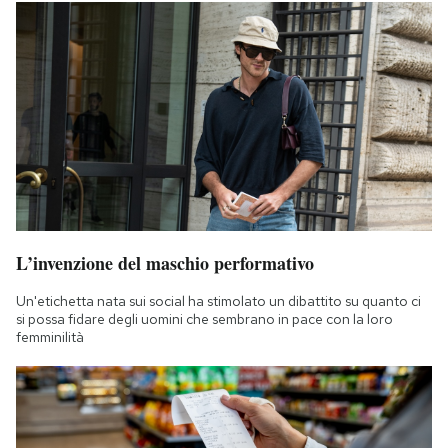
L’invenzione del maschio performativo
Un'etichetta nata sui social ha stimolato un dibattito su quanto ci
si possa fidare degli uomini che sembrano in pace con la loro
femminilità