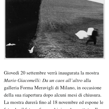
PODCAST
NEWSLETTER
I MIEI PREFERITI
SHOP
Giovedì 20 settembre verrà inaugurata la mostra
CALENDARIO
Mario Giacomelli: Da un caos all’altro
alla
galleria Forma Meravigli di Milano, in occasione
AREA PERSONALE
della sua riapertura dopo alcuni mesi di chiusura.
Area Personale
La mostra durerà fino al 18 novembre ed espone le
Newsletter