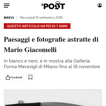
Auto
BREVI
Mercoledì 19 settembre 2018
QUESTO ARTICOLO HA PIÙ DI
7 ANNI
HOME
Paesaggi e fotografie astratte di
Italia
Moda
Mario Giacomelli
Mondo
Libri
Politica
Consumismi
In bianco e nero, e in mostra alla Galleria
Tecnologia
Storie/Idee
Forma Meravigli di Milano fino al 18 novembre
Internet
Ok Boomer!
Scienza
Media
Condividi
Cultura
Europa
Economia
Altrecose
Sport
Mondiali calcio 2026