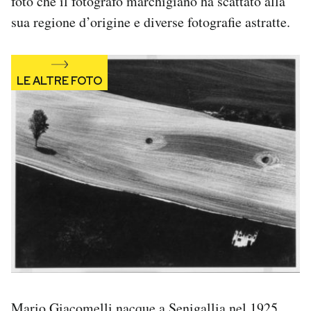
foto che il fotografo marchigiano ha scattato alla
Notifiche mobile
sua regione d’origine e diverse fotografie astratte.
Regala il Post
Hai bisogno di aiuto?
Esci
Mario Giacomelli nacque a Senigallia nel 1925,