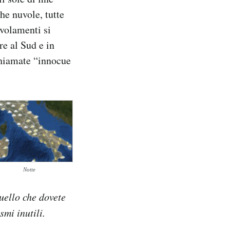
he nuvole, tutte
uvolamenti si
e al Sud e in
chiamate “innocue
Notte
uello che dovete
mi inutili.