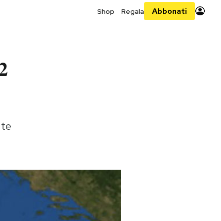
Abbonati
Shop
Regala
2
ate