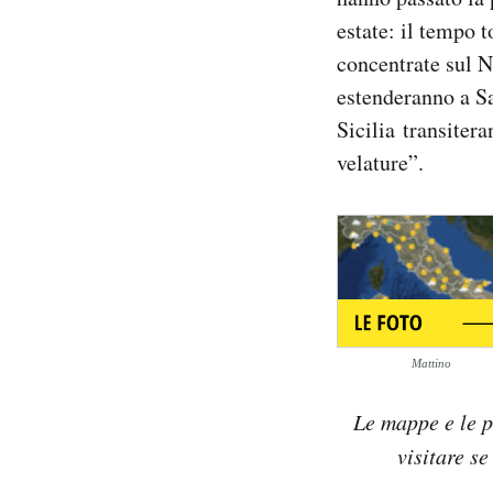
Notifiche mobile
estate: il tempo t
Regala il Post
concentrate sul N
Hai bisogno di aiuto?
estenderanno a Sa
Esci
Sicilia transite
velature”.
Mattino
Le mappe e le p
visitare se