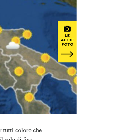
LE
ALTRE
FOTO
 tutti coloro che
l sole di fine