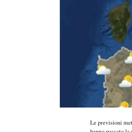
PODCAST
NEWSLETTER
I MIEI PREFERITI
SHOP
CALENDARIO
AREA PERSONALE
Le previsioni met
Area Personale
Newsletter
hanno passato la 