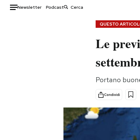
Newsletter
Podcast
Auto
QUESTO ARTICOLO
Le previ
HOME
Italia
Moda
settemb
Mondo
Libri
Politica
Consumismi
Portano buone 
Tecnologia
Storie/Idee
Internet
Ok Boomer!
Condividi
Scienza
Media
Cultura
Europa
Economia
Altrecose
Sport
Mondiali calcio 2026