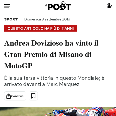
Auto
SPORT
Domenica 9 settembre 2018
QUESTO ARTICOLO HA PIÙ DI
7 ANNI
HOME
Andrea Dovizioso ha vinto il
Italia
Moda
Gran Premio di Misano di
Mondo
Libri
Politica
Consumismi
MotoGP
Tecnologia
Storie/Idee
Internet
Ok Boomer!
È la sua terza vittoria in questo Mondiale; è
Scienza
Media
arrivato davanti a Marc Marquez
Cultura
Europa
Economia
Altrecose
Condividi
Sport
Mondiali calcio 2026