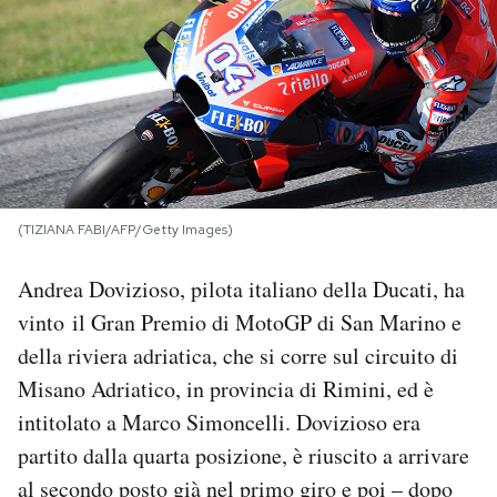
PODCAST
NEWSLETTER
I MIEI PREFERITI
(TIZIANA FABI/AFP/Getty Images)
SHOP
Andrea Dovizioso, pilota italiano della Ducati, ha
vinto il Gran Premio di MotoGP di San Marino e
CALENDARIO
della riviera adriatica, che si corre sul circuito di
Misano Adriatico, in provincia di Rimini, ed è
AREA PERSONALE
intitolato a Marco Simoncelli. Dovizioso era
partito dalla quarta posizione, è riuscito a arrivare
Area Personale
al secondo posto già nel primo giro e poi – dopo
Newsletter