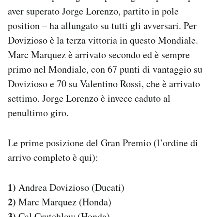
Notifiche mobile
aver superato Jorge Lorenzo, partito in pole
Regala il Post
position – ha allungato su tutti gli avversari. Per
Hai bisogno di aiuto?
Dovizioso è la terza vittoria in questo Mondiale.
Esci
Marc Marquez è arrivato secondo ed è sempre
primo nel Mondiale, con 67 punti di vantaggio su
Dovizioso e 70 su Valentino Rossi, che è arrivato
settimo. Jorge Lorenzo è invece caduto al
penultimo giro.
Le prime posizione del Gran Premio (l’ordine di
arrivo completo è qui):
1)
Andrea Dovizioso (Ducati)
2)
Marc Marquez (Honda)
3)
Cal Crutchlow (Honda)