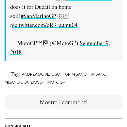
does it for Ducati on home
soil!
#SanMarinoGP
🇸🇲
pic.twitter.com/qR3Faumu04
— MotoGP™🏁 (@MotoGP)
September 9,
2018
Tag:
-
-
-
ANDREA DOVIZIOSO
GP MISANO
MISANO
-
MISANO DOVIZIOSO
MOTOGP
Mostra i commenti
CONSIGLIATI