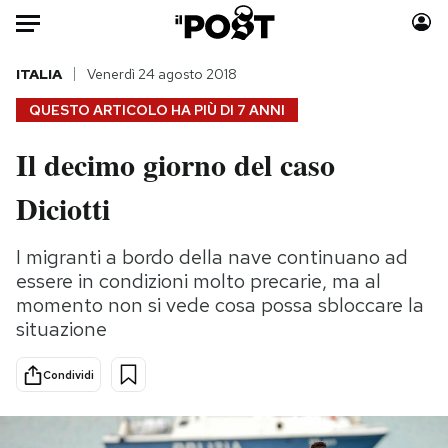
Auto
ITALIA
Venerdì 24 agosto 2018
QUESTO ARTICOLO HA PIÙ DI
7 ANNI
HOME
Il decimo giorno del caso
Italia
Moda
Diciotti
Mondo
Libri
Politica
Consumismi
I migranti a bordo della nave continuano ad
Tecnologia
Storie/Idee
essere in condizioni molto precarie, ma al
Internet
Ok Boomer!
momento non si vede cosa possa sbloccare la
Scienza
Media
situazione
Cultura
Europa
Economia
Altrecose
Condividi
Sport
Mondiali calcio 2026