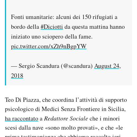
Fonti umanitarie: alcuni dei 150 rifugiati a
bordo della
#Diciotti
da questa mattina hanno
iniziato uno sciopero della fame.
pic.twitter.com/xZh9nBgpYW
— Sergio Scandura (@scandura)
August 24,
2018
Teo Di Piazza, che coordina l’attività di supporto
psicologico di Medici Senza Frontiere in Sicilia,
ha raccontato
a
Redattore Sociale
che i minori
scesi dalla nave «sono molto provati», e che «le
prime testimonianze che abbiamo raccolto ieri