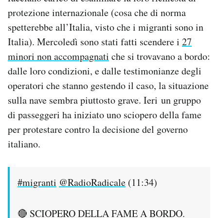
Notifiche mobile
protezione internazionale (cosa che di norma
Regala il Post
spetterebbe all’Italia, visto che i migranti sono in
Hai bisogno di aiuto?
Italia). Mercoledì sono stati fatti scendere i
27
Esci
minori non accompagnati
che si trovavano a bordo:
dalle loro condizioni, e dalle testimonianze degli
operatori che stanno gestendo il caso, la situazione
sulla nave sembra piuttosto grave. Ieri un gruppo
di passeggeri ha iniziato uno sciopero della fame
per protestare contro la decisione del governo
italiano.
#migranti
@RadioRadicale
(11:34)
🔴 SCIOPERO DELLA FAME A BORDO.