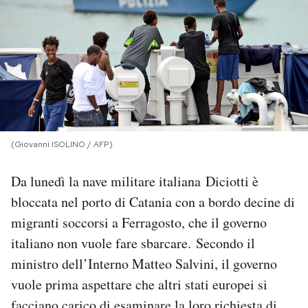
PODCAST
NEWSLETTER
I MIEI PREFERITI
(Giovanni ISOLINO / AFP)
SHOP
Da lunedì la nave militare italiana Diciotti è
bloccata nel porto di Catania con a bordo decine di
CALENDARIO
migranti soccorsi a Ferragosto, che il governo
italiano non vuole fare sbarcare. Secondo il
AREA PERSONALE
ministro dell’Interno Matteo Salvini, il governo
vuole prima aspettare che altri stati europei si
Area Personale
Newsletter
facciano carico di esaminare la loro richiesta di