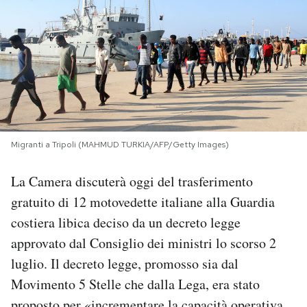
PODCAST
NEWSLETTER
I MIEI PREFERITI
Migranti a Tripoli (MAHMUD TURKIA/AFP/Getty Images)
SHOP
La Camera discuterà oggi del trasferimento
gratuito di 12 motovedette italiane alla Guardia
CALENDARIO
costiera libica deciso da un decreto legge
approvato dal Consiglio dei ministri lo scorso 2
AREA PERSONALE
luglio. Il decreto legge, promosso sia dal
Movimento 5 Stelle che dalla Lega, era stato
Area Personale
Newsletter
proposto per «incrementare la capacità operativa