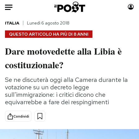
Auto
ITALIA
Lunedì 6 agosto 2018
QUESTO ARTICOLO HA PIÙ DI
8 ANNI
HOME
Dare motovedette alla Libia è
Italia
Moda
costituzionale?
Mondo
Libri
Politica
Consumismi
Se ne discuterà oggi alla Camera durante la
Tecnologia
Storie/Idee
votazione su un decreto legge
Internet
Ok Boomer!
sull'immigrazione: i critici dicono che
Scienza
Media
equivarrebbe a fare dei respingimenti
Cultura
Europa
Economia
Altrecose
Condividi
Sport
Mondiali calcio 2026