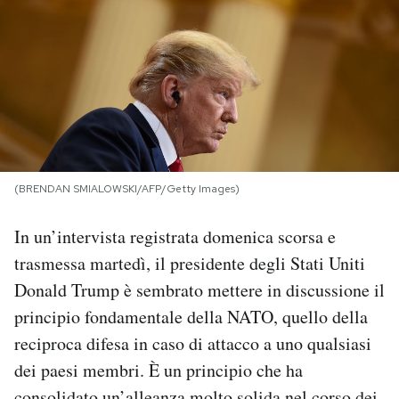
PODCAST
NEWSLETTER
I MIEI PREFERITI
(BRENDAN SMIALOWSKI/AFP/Getty Images)
SHOP
In un’intervista registrata domenica scorsa e
trasmessa martedì, il presidente degli Stati Uniti
CALENDARIO
Donald Trump è sembrato mettere in discussione il
principio fondamentale della NATO, quello della
AREA PERSONALE
reciproca difesa in caso di attacco a uno qualsiasi
dei paesi membri. È un principio che ha
Area Personale
Newsletter
consolidato un’alleanza molto solida nel corso dei