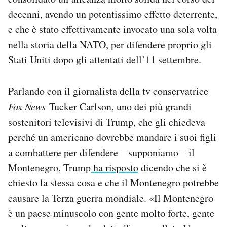
Notifiche mobile
decenni, avendo un potentissimo effetto deterrente,
Regala il Post
e che è stato effettivamente invocato una sola volta
Hai bisogno di aiuto?
nella storia della NATO, per difendere proprio gli
Esci
Stati Uniti dopo gli attentati dell’11 settembre.
Parlando con il giornalista della tv conservatrice
Fox News
Tucker Carlson, uno dei più grandi
sostenitori televisivi di Trump, che gli chiedeva
perché un americano dovrebbe mandare i suoi figli
a combattere per difendere – supponiamo – il
Montenegro, Trump
ha risposto
dicendo che si è
chiesto la stessa cosa e che il Montenegro potrebbe
causare la Terza guerra mondiale. «Il Montenegro
è un paese minuscolo con gente molto forte, gente