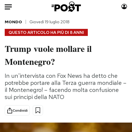
Auto
MONDO
Giovedì 19 luglio 2018
QUESTO ARTICOLO HA PIÙ DI
8 ANNI
HOME
Trump vuole mollare il
Italia
Moda
Montenegro?
Mondo
Libri
Politica
Consumismi
In un'intervista con Fox News ha detto che
Tecnologia
Storie/Idee
potrebbe portare alla Terza guerra mondiale –
Internet
Ok Boomer!
il Montenegro! – facendo molta confusione
Scienza
Media
sui principi della NATO
Cultura
Europa
Economia
Altrecose
Condividi
Sport
Mondiali calcio 2026