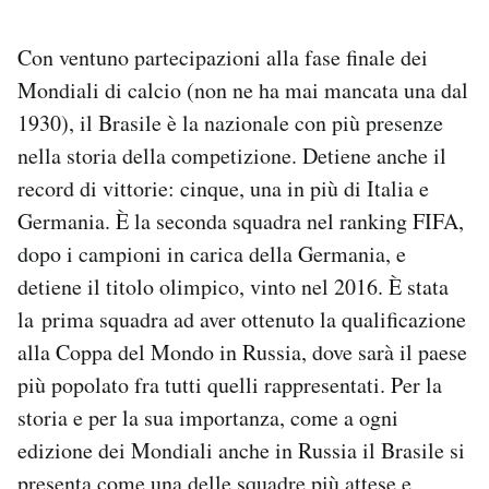
Notifiche mobile
Regala il Post
Con ventuno partecipazioni alla fase finale dei
Hai bisogno di aiuto?
Mondiali di calcio (non ne ha mai mancata una dal
Esci
1930), il Brasile è la nazionale con più presenze
nella storia della competizione. Detiene anche il
record di vittorie: cinque, una in più di Italia e
Germania. È la seconda squadra nel ranking FIFA,
dopo i campioni in carica della Germania, e
detiene il titolo olimpico, vinto nel 2016. È stata
la prima squadra ad aver ottenuto la qualificazione
alla Coppa del Mondo in Russia, dove sarà il paese
più popolato fra tutti quelli rappresentati. Per la
storia e per la sua importanza, come a ogni
edizione dei Mondiali anche in Russia il Brasile si
presenta come una delle squadre più attese e