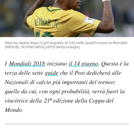
PODCAST
NEWSLETTER
Neymar esulta dopo il gol segnato al Cile nelle qualificazioni ai Mondiali
(MIGUEL SCHINCARIOL/AFP/Getty Images)
I MIEI PREFERITI
I
Mondiali 2018
iniziano
il 14 giugno
. Questa è la
SHOP
terza delle sette
guide
che il Post dedicherà alle
Nazionali di calcio più importanti del torneo:
quelle da cui, con ogni probabilità, verrà fuori la
CALENDARIO
vincitrice della 21ª edizione della Coppa del
Mondo.
AREA PERSONALE
Area Personale
Newsletter