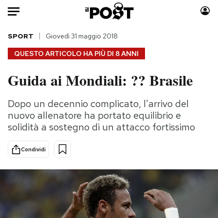
Auto
SPORT
Giovedì 31 maggio 2018
QUESTO ARTICOLO HA PIÙ DI
8 ANNI
HOME
Guida ai Mondiali: ?? Brasile
Italia
Moda
Mondo
Libri
Dopo un decennio complicato, l'arrivo del
Politica
Consumismi
nuovo allenatore ha portato equilibrio e
Tecnologia
Storie/Idee
solidità a sostegno di un attacco fortissimo
Internet
Ok Boomer!
Condividi
Scienza
Media
Cultura
Europa
Economia
Altrecose
Sport
Mondiali calcio 2026