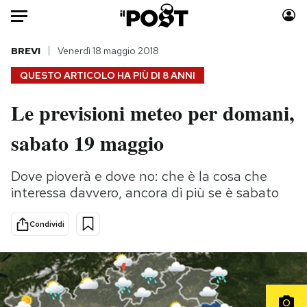
Auto
BREVI
Venerdì 18 maggio 2018
QUESTO ARTICOLO HA PIÙ DI
8 ANNI
HOME
Le previsioni meteo per domani,
Italia
Moda
sabato 19 maggio
Mondo
Libri
Politica
Consumismi
Dove pioverà e dove no: che è la cosa che
Tecnologia
Storie/Idee
interessa davvero, ancora di più se è sabato
Internet
Ok Boomer!
Scienza
Media
Condividi
Cultura
Europa
Economia
Altrecose
Sport
Mondiali calcio 2026