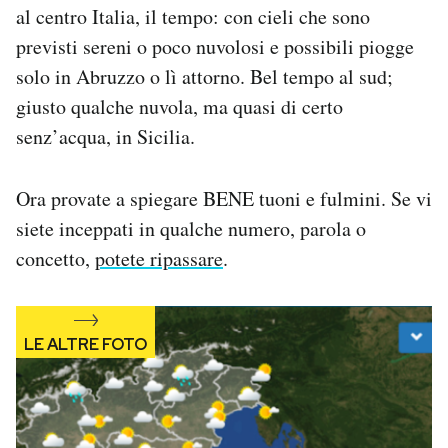
al centro Italia, il tempo: con cieli che sono
Notifiche mobile
Regala il Post
previsti sereni o poco nuvolosi e possibili piogge
Hai bisogno di aiuto?
solo in Abruzzo o lì attorno. Bel tempo al sud;
Esci
giusto qualche nuvola, ma quasi di certo
senz’acqua, in Sicilia.
Ora provate a spiegare BENE tuoni e fulmini. Se vi
siete inceppati in qualche numero, parola o
concetto,
potete ripassare
.