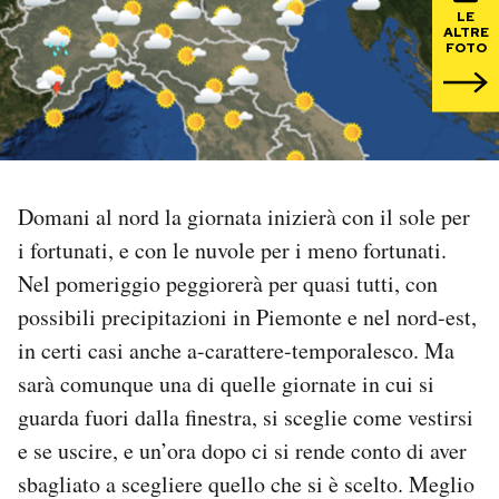
LE
ALTRE
PODCAST
FOTO
NEWSLETTER
I MIEI PREFERITI
Domani al nord la giornata inizierà con il sole per
i fortunati, e con le nuvole per i meno fortunati.
SHOP
Nel pomeriggio peggiorerà per quasi tutti, con
possibili precipitazioni in Piemonte e nel nord-est,
CALENDARIO
in certi casi anche a-carattere-temporalesco. Ma
sarà comunque una di quelle giornate in cui si
AREA PERSONALE
guarda fuori dalla finestra, si sceglie come vestirsi
e se uscire, e un’ora dopo ci si rende conto di aver
Area Personale
sbagliato a scegliere quello che si è scelto. Meglio
Newsletter