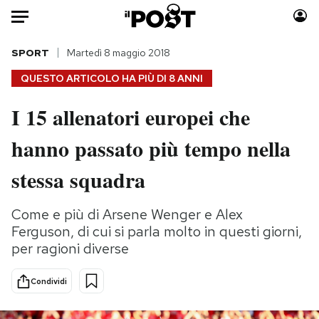
Auto
SPORT
Martedì 8 maggio 2018
QUESTO ARTICOLO HA PIÙ DI
8 ANNI
HOME
I 15 allenatori europei che
Italia
Moda
hanno passato più tempo nella
Mondo
Libri
Politica
Consumismi
stessa squadra
Tecnologia
Storie/Idee
Internet
Ok Boomer!
Come e più di Arsene Wenger e Alex
Scienza
Media
Ferguson, di cui si parla molto in questi giorni,
Cultura
Europa
per ragioni diverse
Economia
Altrecose
Condividi
Sport
Mondiali calcio 2026