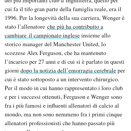
dei più importanti club d’Inghilterra, quello per
Notifiche mobile
cui fa il tifo gran parte della famiglia reale, era il
Regala il Post
1996. Per la longevità della sua carriera, Wenger è
Hai bisogno di aiuto?
stato l’allenatore
che più ha contribuito a
Esci
cambiare il campionato inglese
insieme allo
storico manager del Manchester United, lo
scozzese Alex Ferguson, che ha mantenuto
l’incarico per 27 anni e di cui si è parlato in questi
giorni
dopo la notizia dell’emorragia cerebrale
per
cui è stato sottoposto a un intervento chirurgico.
Per il modo in cui hanno rappresentato i loro club
e per i successi ottenuti, Ferguson e Wenger sono
fra i più famosi e influenti allenatori di calcio al
mondo, ma non sono nemmeno fra i primi cinque
allenatori professionisti che hanno passato più