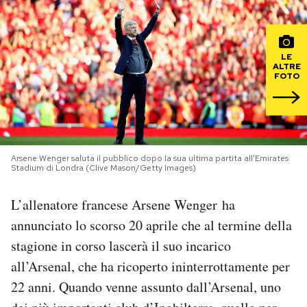
PODCAST
LE
ALTRE
NEWSLETTER
FOTO
I MIEI PREFERITI
Arsene Wenger saluta il pubblico dopo la sua ultima partita all'Emirates
SHOP
Stadium di Londra (Clive Mason/Getty Images)
L’allenatore francese Arsene Wenger ha
CALENDARIO
annunciato lo scorso 20 aprile che al termine della
stagione in corso lascerà il suo incarico
AREA PERSONALE
all’Arsenal, che ha ricoperto ininterrottamente per
Area Personale
22 anni. Quando venne assunto dall’Arsenal, uno
Newsletter