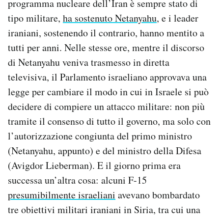
programma nucleare dell’Iran è sempre stato di
Notifiche mobile
tipo militare,
ha sostenuto Netanyahu
, e i leader
Regala il Post
iraniani, sostenendo il contrario, hanno mentito a
Hai bisogno di aiuto?
tutti per anni. Nelle stesse ore, mentre il discorso
Esci
di Netanyahu veniva trasmesso in diretta
televisiva, il Parlamento israeliano approvava una
legge per cambiare il modo in cui in Israele si può
decidere di compiere un attacco militare: non più
tramite il consenso di tutto il governo, ma solo con
l’autorizzazione congiunta del primo ministro
(Netanyahu, appunto) e del ministro della Difesa
(Avigdor Lieberman). E il giorno prima era
successa un’altra cosa: alcuni F-15
presumibilmente israeliani
avevano bombardato
tre obiettivi militari iraniani in Siria, tra cui una