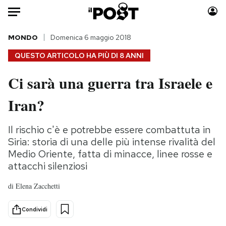
Auto
MONDO
Domenica 6 maggio 2018
QUESTO ARTICOLO HA PIÙ DI
8 ANNI
HOME
Ci sarà una guerra tra Israele e
Italia
Moda
Iran?
Mondo
Libri
Politica
Consumismi
Il rischio c'è e potrebbe essere combattuta in
Tecnologia
Storie/Idee
Siria: storia di una delle più intense rivalità del
Internet
Ok Boomer!
Medio Oriente, fatta di minacce, linee rosse e
Scienza
Media
attacchi silenziosi
Cultura
Europa
di
Elena Zacchetti
Economia
Altrecose
Sport
Mondiali calcio 2026
Condividi