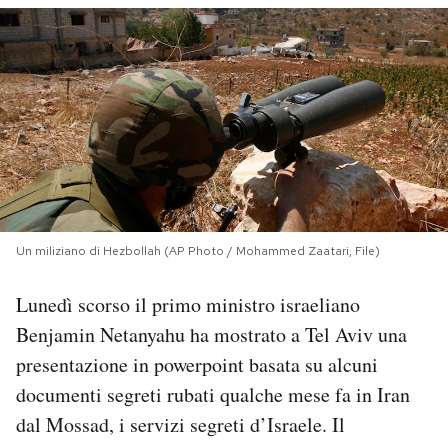
PODCAST
NEWSLETTER
I MIEI PREFERITI
SHOP
Un miliziano di Hezbollah (AP Photo / Mohammed Zaatari, File)
Lunedì scorso il primo ministro israeliano
CALENDARIO
Benjamin Netanyahu ha mostrato a Tel Aviv una
presentazione in powerpoint basata su alcuni
AREA PERSONALE
documenti segreti rubati qualche mese fa in Iran
Area Personale
dal Mossad, i servizi segreti d’Israele. Il
Newsletter