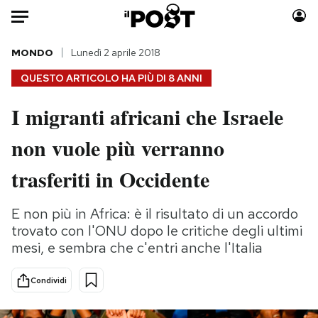
Auto
MONDO
Lunedì 2 aprile 2018
QUESTO ARTICOLO HA PIÙ DI
8 ANNI
HOME
I migranti africani che Israele
Italia
Moda
non vuole più verranno
Mondo
Libri
Politica
Consumismi
trasferiti in Occidente
Tecnologia
Storie/Idee
Internet
Ok Boomer!
E non più in Africa: è il risultato di un accordo
Scienza
Media
trovato con l'ONU dopo le critiche degli ultimi
Cultura
Europa
mesi, e sembra che c'entri anche l'Italia
Economia
Altrecose
Condividi
Sport
Mondiali calcio 2026