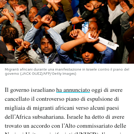
PODCAST
NEWSLETTER
I MIEI PREFERITI
Migranti africani durante una manifestazione in Israele contro il piano del
SHOP
governo (JACK GUEZ/AFP/Getty Images)
Il governo israeliano
ha annunciato
oggi di avere
CALENDARIO
cancellato il controverso piano di espulsione di
migliaia di migranti africani verso alcuni paesi
AREA PERSONALE
dell’Africa subsahariana. Israele ha detto di avere
Area Personale
trovato un accordo con l’Alto commissariato delle
Newsletter