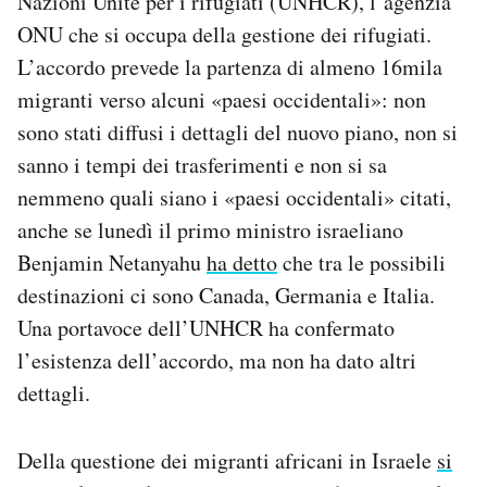
Nazioni Unite per i rifugiati (UNHCR), l’agenzia
Notifiche mobile
ONU che si occupa della gestione dei rifugiati.
Regala il Post
L’accordo prevede la partenza di almeno 16mila
Hai bisogno di aiuto?
migranti verso alcuni «paesi occidentali»: non
Esci
sono stati diffusi i dettagli del nuovo piano, non si
sanno i tempi dei trasferimenti e non si sa
nemmeno quali siano i «paesi occidentali» citati,
anche se lunedì il primo ministro israeliano
Benjamin Netanyahu
ha detto
che tra le possibili
destinazioni ci sono Canada, Germania e Italia.
Una portavoce dell’UNHCR ha confermato
l’esistenza dell’accordo, ma non ha dato altri
dettagli.
Della questione dei migranti africani in Israele
si