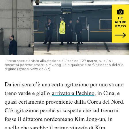
PODCAST
LE
ALTRE
FOTO
NEWSLETTER
I MIEI PREFERITI
Il treno speciale visto alla stazione di Pechino il 27 marzo, su cui si
sospetta potesse esserci Kim Jong-un o qualche alto funzionario del suo
SHOP
regime (Kyodo News via AP)
Da ieri sera c’è una certa agitazione per uno strano
CALENDARIO
treno verde e giallo
arrivato a Pechino
, in Cina, e
quasi certamente proveniente dalla Corea del Nord.
AREA PERSONALE
C’è agitazione perché si sospetta che sul treno ci
fosse il dittatore nordcoreano Kim Jong-un, in
Area Personale
Newsletter
quello che sarebbe il primo viaggio di Kim