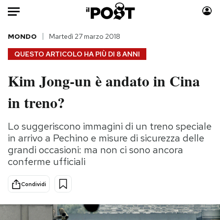
Auto
MONDO
Martedì 27 marzo 2018
QUESTO ARTICOLO HA PIÙ DI
8 ANNI
HOME
Kim Jong-un è andato in Cina
Italia
Moda
in treno?
Mondo
Libri
Politica
Consumismi
Lo suggeriscono immagini di un treno speciale
Tecnologia
Storie/Idee
in arrivo a Pechino e misure di sicurezza delle
Internet
Ok Boomer!
grandi occasioni: ma non ci sono ancora
Scienza
Media
conferme ufficiali
Cultura
Europa
Economia
Altrecose
Condividi
Sport
Mondiali calcio 2026