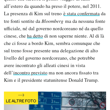
Notifiche mobile
all’estero da quando ha preso il potere, nel 2011.
Regala il Post
La presenza di Kim sul treno
è stata confermata
da
Hai bisogno di aiuto?
tre fonti sentite da
Bloomberg
ma da nessuna fonte
Esci
ufficiale, né dal governo nordcoreano né da quello
cinese, che
ha detto
di non saperne niente. Al di là
che ci fosse a bordo Kim, sembra comunque che
sul treno fosse presente una delegazione di alto
livello del governo nordcoreano, che potrebbe
avere incontrato gli alleati cinesi in vista
dell’
incontro previsto
ma non ancora fissato tra
Kim e il presidente statunitense Donald Trump.