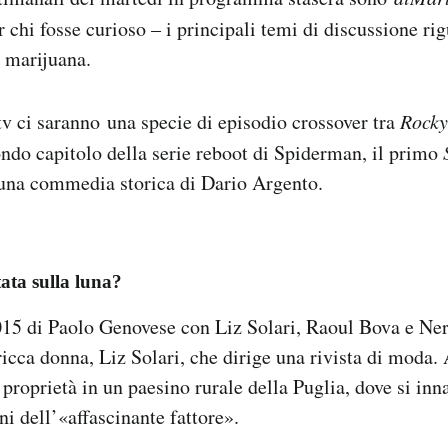
r chi fosse curioso – i principali temi di discussione ri
a marijuana.
 tv ci saranno una specie di episodio crossover tra
Rocky
condo capitolo della serie reboot di Spiderman, il primo
 una commedia storica di Dario Argento.
tata sulla luna?
5 di Paolo Genovese con Liz Solari, Raoul Bova e Ner
ricca donna, Liz Solari, che dirige una rivista di moda.
 proprietà in un paesino rurale della Puglia, dove si in
ni dell’«affascinante fattore».