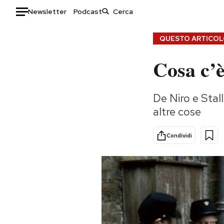
Newsletter
Podcast
Auto
QUESTO ARTICOLO
Cosa c’è
HOME
Italia
Moda
De Niro e Stall
Mondo
Libri
altre cose
Politica
Consumismi
Tecnologia
Storie/Idee
Condividi
Internet
Ok Boomer!
Scienza
Media
Cultura
Europa
Economia
Altrecose
Sport
Mondiali calcio 2026