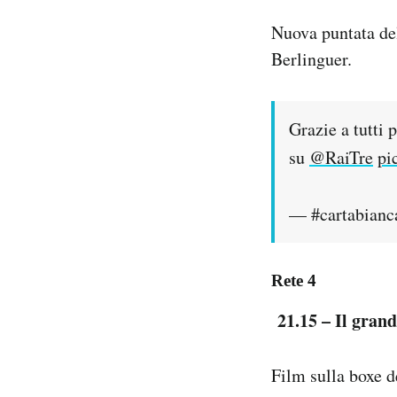
Nuova puntata del
Berlinguer.
Grazie a tutti 
su
@RaiTre
pi
— #cartabianc
Rete 4
21.15 – Il gran
Film sulla boxe d