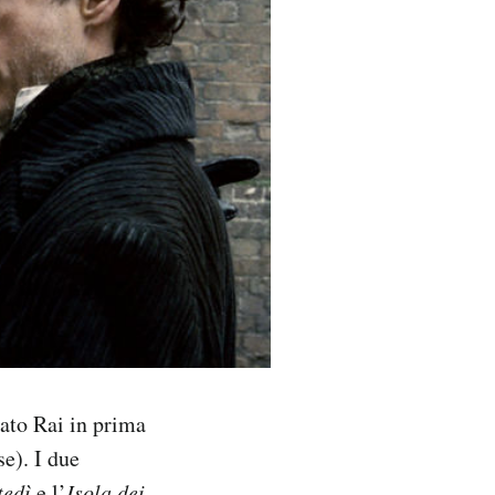
iato Rai in prima
e). I due
tedì
e l’
Isola dei