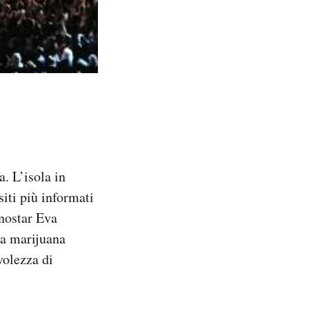
. L’isola in
iti più informati
rnostar Eva
la marijuana
volezza di