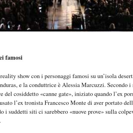
dei famosi
reality show con i personaggi famosi su un’isola deserta
nduras, e la conduttrice è Alessia Marcuzzi. Secondo i s
are del cosiddetto «canne gate», iniziato quando l’ex po
sato l’ex tronista Francesco Monte di aver portato del
do i suddetti siti ci sarebbero «nuove prove» sulla colpe
.