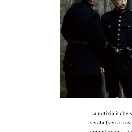
PODCAST
NEWSLETTER
I MIEI PREFERITI
SHOP
CALENDARIO
AREA PERSONALE
La notizia è che 
serata (verrà tra
Area Personale
Newsletter
appuntamenti set