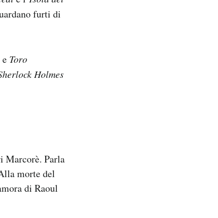
guardano furti di
e
Toro
Sherlock Holmes
i Marcorè. Parla
 Alla morte del
namora di Raoul