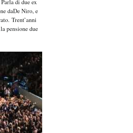
. Parla di due ex
lone daDe Niro, e
rato. Trent’anni
lla pensione due