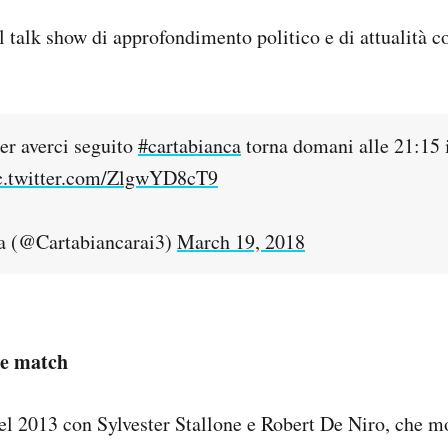
 talk show di approfondimento politico e di attualità 
per averci seguito
#cartabianca
torna domani alle 21:15 
c.twitter.com/ZlgwYD8cT9
a (@Cartabiancarai3)
March 19, 2018
de match
el 2013 con Sylvester Stallone e Robert De Niro, che m