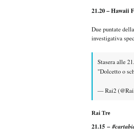
21.20 – Hawaii F
Due puntate della
investigativa spec
Stasera alle 2
"Dolcetto o sch
— Rai2 (@Ra
Rai Tre
21.15 –
#cartabi