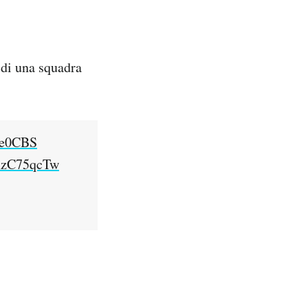
 di una squadra
ve0CBS
unzC75qcTw