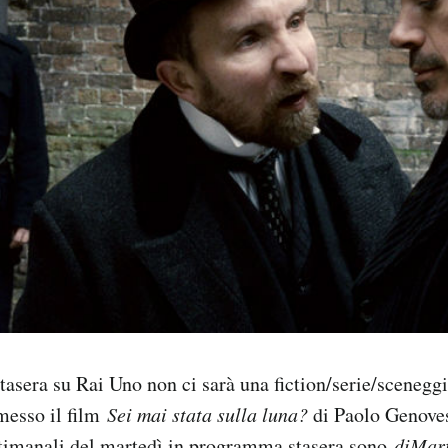
stasera su Rai Uno non ci sarà una fiction/serie/scenegg
smesso il film
Sei mai stata sulla luna?
di Paolo Genoves
timanali del martedì in programma stasera sono
diMar