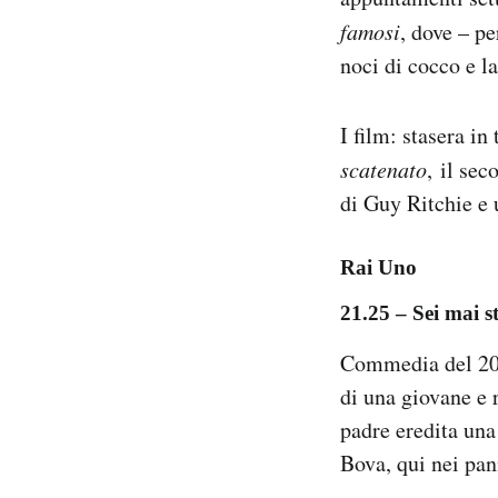
Notifiche mobile
famosi
, dove – pe
Regala il Post
noci di cocco e l
Hai bisogno di aiuto?
Esci
I film: stasera in
scatenato
, il se
di Guy Ritchie e
Rai Uno
21.25 – Sei mai s
Commedia del 201
di una giovane e 
padre eredita una
Bova, qui nei pan