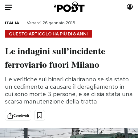
Auto
ITALIA
Venerdì 26 gennaio 2018
QUESTO ARTICOLO HA PIÙ DI
8 ANNI
HOME
Le indagini sull’incidente
Italia
Moda
ferroviario fuori Milano
Mondo
Libri
Politica
Consumismi
Le verifiche sui binari chiariranno se sia stato
Tecnologia
Storie/Idee
un cedimento a causare il deragliamento in
Internet
Ok Boomer!
cui sono morte 3 persone, e se ci sia stata una
Scienza
Media
scarsa manutenzione della tratta
Cultura
Europa
Economia
Altrecose
Condividi
Sport
Mondiali calcio 2026