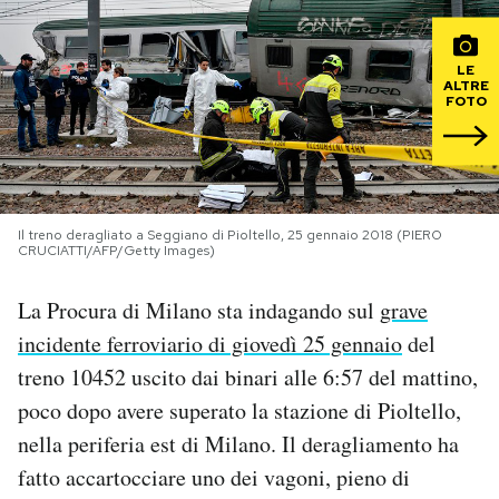
PODCAST
LE
ALTRE
FOTO
NEWSLETTER
I MIEI PREFERITI
Il treno deragliato a Seggiano di Pioltello, 25 gennaio 2018 (PIERO
CRUCIATTI/AFP/Getty Images)
SHOP
La Procura di Milano sta indagando sul
grave
CALENDARIO
incidente ferroviario di giovedì 25 gennaio
del
treno 10452 uscito dai binari alle 6:57 del mattino,
poco dopo avere superato la stazione di Pioltello,
AREA PERSONALE
nella periferia est di Milano. Il deragliamento ha
Area Personale
fatto accartocciare uno dei vagoni, pieno di
Newsletter