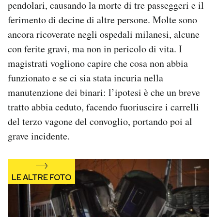
pendolari, causando la morte di tre passeggeri e il
Notifiche mobile
ferimento di decine di altre persone. Molte sono
Regala il Post
ancora ricoverate negli ospedali milanesi, alcune
Hai bisogno di aiuto?
Esci
con ferite gravi, ma non in pericolo di vita. I
magistrati vogliono capire che cosa non abbia
funzionato e se ci sia stata incuria nella
manutenzione dei binari: l’ipotesi è che un breve
tratto abbia ceduto, facendo fuoriuscire i carrelli
del terzo vagone del convoglio, portando poi al
grave incidente.