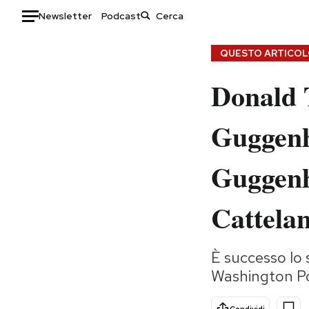
Newsletter
Podcast
Auto
QUESTO ARTICOLO
Donald T
HOME
Italia
Moda
Guggenh
Mondo
Libri
Politica
Consumismi
Guggenhe
Tecnologia
Storie/Idee
Internet
Ok Boomer!
Cattela
Scienza
Media
Cultura
Europa
È successo lo 
Economia
Altrecose
Washington P
Sport
Mondiali calcio 2026
Condividi