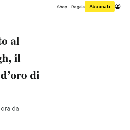
Abbonati
Shop
Regala
o al
, il
 d’oro di
 ora dal