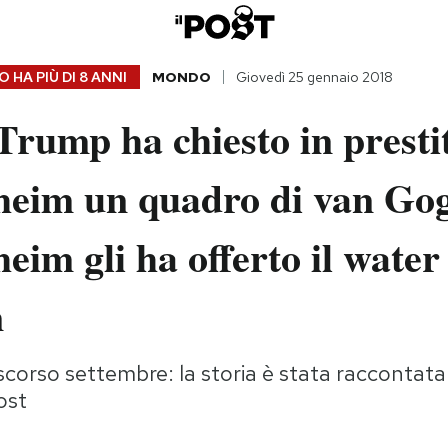
 HA PIÙ DI
8 ANNI
MONDO
Giovedì 25 gennaio 2018
rump ha chiesto in prestit
eim un quadro di van Gogh
im gli ha offerto il water
n
scorso settembre: la storia è stata raccontata
ost