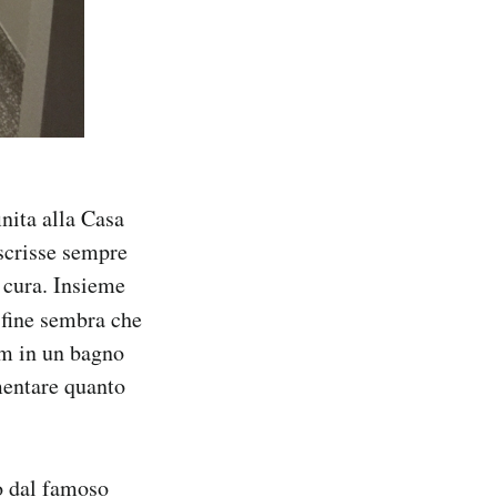
inita alla Casa
 scrisse sempre
a cura. Insieme
a fine sembra che
im in un bagno
mentare quanto
o dal famoso