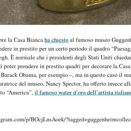
bre la Casa Bianca
ha chiesto
al famoso museo Guggen
ndere in prestito per un certo periodo il quadro “Paesag
gh. È normale che i presidenti degli Stati Uniti chiedan
i poter prendere in prestito quadri per decorare la Casa
 Barack Obama, per esempio –, ma in questo caso il mus
 curatrice del museo, Nancy Spector, ha offerto invece al
tito “America”,
il famoso water d’oro dell’artista italia
tagram.com/p/BOcjLnsAoek/?tagged=guggenheimcollec