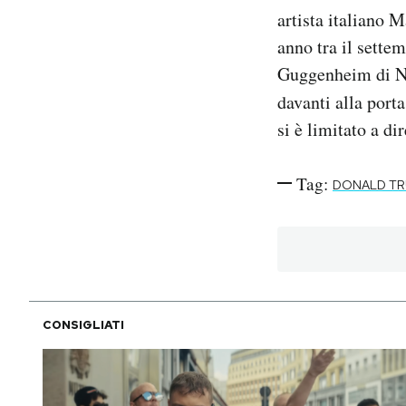
artista italiano 
anno tra il sette
Guggenheim di New
davanti alla port
si è limitato a d
Tag:
DONALD T
CONSIGLIATI