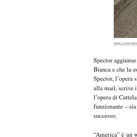
(WILLIAM ED
Spector aggiunse c
Bianca e che la a
Spector, l’opera s
alla mail, scrive 
l’opera di Cattel
funzionante – si
successo.
“America” è un wa