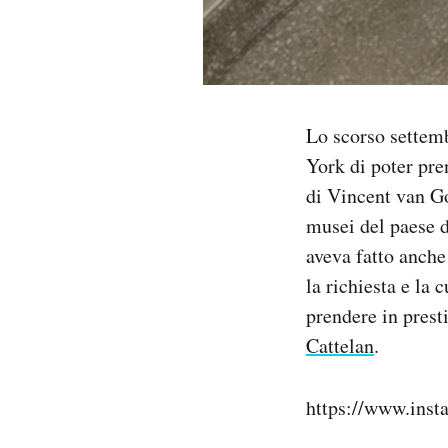
Notifiche mobile
Regala il Post
Hai bisogno di aiuto?
Esci
Lo scorso settem
York di poter pre
di Vincent van Go
musei del paese d
aveva fatto anche
la richiesta e la
prendere in pres
Cattelan
.
https://www.ins