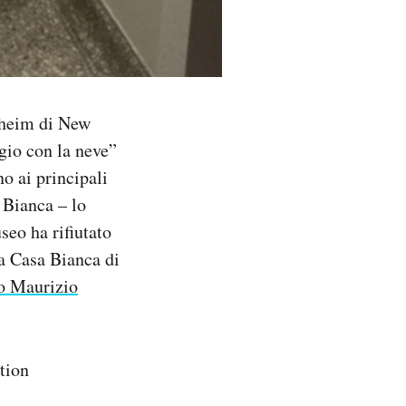
heim di New
gio con la neve”
o ai principali
 Bianca – lo
eo ha rifiutato
la Casa Bianca di
no Maurizio
tion