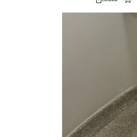
PODCAST
NEWSLETTER
I MIEI PREFERITI
SHOP
CALENDARIO
AREA PERSONALE
Area Personale
Newsletter