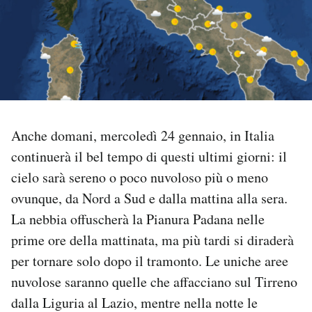
PODCAST
NEWSLETTER
I MIEI PREFERITI
Anche domani, mercoledì 24 gennaio, in Italia
continuerà il bel tempo di questi ultimi giorni: il
SHOP
cielo sarà sereno o poco nuvoloso più o meno
ovunque, da Nord a Sud e dalla mattina alla sera.
CALENDARIO
La nebbia offuscherà la Pianura Padana nelle
prime ore della mattinata, ma più tardi si diraderà
AREA PERSONALE
per tornare solo dopo il tramonto. Le uniche aree
nuvolose saranno quelle che affacciano sul Tirreno
Area Personale
dalla Liguria al Lazio, mentre nella notte le
Newsletter