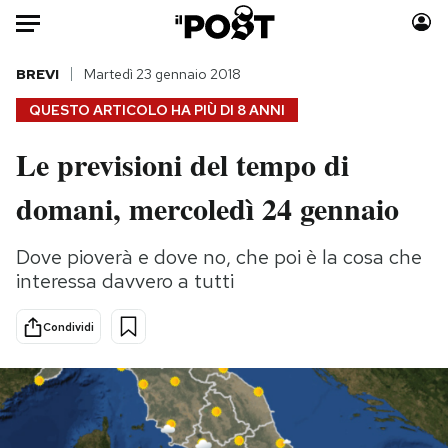
Auto
BREVI
Martedì 23 gennaio 2018
QUESTO ARTICOLO HA PIÙ DI
8 ANNI
HOME
Le previsioni del tempo di
Italia
Moda
domani, mercoledì 24 gennaio
Mondo
Libri
Politica
Consumismi
Dove pioverà e dove no, che poi è la cosa che
Tecnologia
Storie/Idee
interessa davvero a tutti
Internet
Ok Boomer!
Scienza
Media
Condividi
Cultura
Europa
Economia
Altrecose
Sport
Mondiali calcio 2026