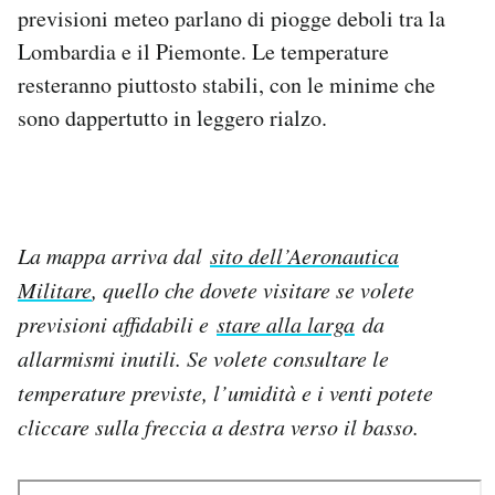
previsioni meteo parlano di piogge deboli tra la
Notifiche mobile
Regala il Post
Lombardia e il Piemonte. Le temperature
Hai bisogno di aiuto?
resteranno piuttosto stabili, con le minime che
Esci
sono dappertutto in leggero rialzo.
La mappa arriva dal
sito dell’Aeronautica
Militare
, quello che dovete visitare se volete
previsioni affidabili e
stare alla larga
da
allarmismi inutili. Se volete consultare le
temperature previste, l’umidità e i venti potete
cliccare sulla freccia a destra verso il basso.