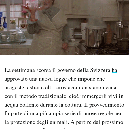
PODCAST
NEWSLETTER
I MIEI PREFERITI
SHOP
La settimana scorsa il governo della Svizzera
ha
approvato
una nuova legge che impone che
aragoste, astici e altri crostacei non siano uccisi
CALENDARIO
con il metodo tradizionale, cioè immergerli vivi in
acqua bollente durante la cottura. Il provvedimento
AREA PERSONALE
fa parte di una più ampia serie di nuove regole per
Area Personale
la protezione degli animali. A partire dal prossimo
Newsletter