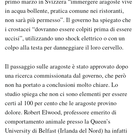
primo marzo in Svizzera “immergere aragoste vive
Notifiche mobile
in acqua bollente, pratica comune nei ristoranti,
Regala il Post
non sarà più permesso”. Il governo ha spiegato che
Hai bisogno di aiuto?
i crostacei “dovranno essere colpiti prima di essere
Esci
uccisi”, utilizzando uno shock elettrico o con un
colpo alla testa per danneggiare il loro cervello.
Il passaggio sulle aragoste è stato approvato dopo
una ricerca commissionata dal governo, che però
non ha portato a conclusioni molto chiare. Lo
studio spiega che non ci sono elementi per essere
certi al 100 per cento che le aragoste provino
dolore. Robert Elwood, professore emerito di
comportamento animale presso la Queen’s
University di Belfast (Irlanda del Nord) ha infatti