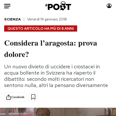
Auto
SCIENZA
Venerdì 19 gennaio 2018
QUESTO ARTICOLO HA PIÙ DI
8 ANNI
HOME
Considera l’aragosta: prova
Italia
Moda
dolore?
Mondo
Libri
Politica
Consumismi
Un nuovo divieto di uccidere i crostacei in
Tecnologia
Storie/Idee
acqua bollente in Svizzera ha riaperto il
Internet
Ok Boomer!
dibattito: secondo molti ricercatori non
Scienza
Media
sentono nulla, altri la pensano diversamente
Cultura
Europa
Economia
Altrecose
Condividi
Sport
Mondiali calcio 2026