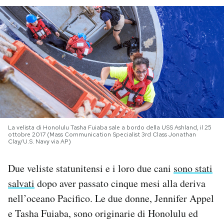
PODCAST
NEWSLETTER
I MIEI PREFERITI
SHOP
La velista di Honolulu Tasha Fuiaba sale a bordo della USS Ashland, il 25
ottobre 2017 (Mass Communication Specialist 3rd Class Jonathan
Clay/U.S. Navy via AP)
CALENDARIO
Due veliste statunitensi e i loro due cani
sono stati
salvati
dopo aver passato cinque mesi alla deriva
AREA PERSONALE
nell’oceano Pacifico. Le due donne, Jennifer Appel
Area Personale
e Tasha Fuiaba, sono originarie di Honolulu ed
Newsletter