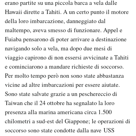
erano partite su una piccola barca a vela dalle
Notifiche mobile
Hawaii dirette a Tahiti. A un certo punto il motore
Regala il Post
della loro imbarcazione, danneggiato dal
Hai bisogno di aiuto?
Esci
maltempo, aveva smesso di funzionare. Appel e
Fuiaba pensarono di poter arrivare a destinazione
navigando solo a vela, ma dopo due mesi di
viaggio capirono di non essersi avvicinate a Tahiti
e cominciarono a mandare richieste di soccorso.
Per molto tempo però non sono state abbastanza
vicine ad altre imbarcazioni per essere aiutate.
Sono state salvate grazie a un peschereccio di
Taiwan che il 24 ottobre ha segnalato la loro
presenza alla marina americana circa 1.500
chilometri a sud-est del Giappone; le operazioni di
soccorso sono state condotte dalla nave USS