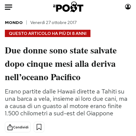
Auto
MONDO
Venerdì 27 ottobre 2017
QUESTO ARTICOLO HA PIÙ DI
8 ANNI
HOME
Due donne sono state salvate
Italia
Moda
dopo cinque mesi alla deriva
Mondo
Libri
Politica
Consumismi
nell’oceano Pacifico
Tecnologia
Storie/Idee
Internet
Ok Boomer!
Erano partite dalle Hawaii dirette a Tahiti su
Scienza
Media
una barca a vela, insieme ai loro due cani, ma
Cultura
Europa
a causa di un guasto al motore erano finite
1.500 chilometri a sud-est del Giappone
Economia
Altrecose
Sport
Mondiali calcio 2026
Condividi