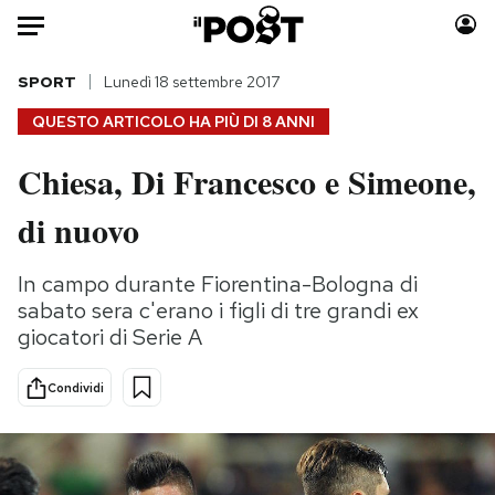
Auto
SPORT
Lunedì 18 settembre 2017
QUESTO ARTICOLO HA PIÙ DI
8 ANNI
HOME
Chiesa, Di Francesco e Simeone,
Italia
Moda
di nuovo
Mondo
Libri
Politica
Consumismi
In campo durante Fiorentina-Bologna di
Tecnologia
Storie/Idee
sabato sera c'erano i figli di tre grandi ex
Internet
Ok Boomer!
giocatori di Serie A
Scienza
Media
Cultura
Europa
Condividi
Economia
Altrecose
Sport
Mondiali calcio 2026