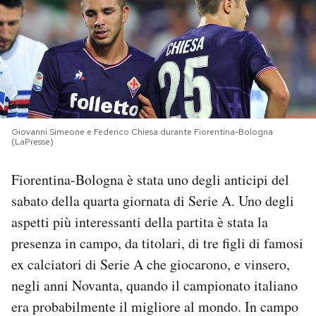
PODCAST
NEWSLETTER
I MIEI PREFERITI
Giovanni Simeone e Federico Chiesa durante Fiorentina-Bologna
(LaPresse)
SHOP
Fiorentina-Bologna è stata uno degli anticipi del
sabato della quarta giornata di Serie A. Uno degli
CALENDARIO
aspetti più interessanti della partita è stata la
presenza in campo, da titolari, di tre figli di famosi
AREA PERSONALE
ex calciatori di Serie A che giocarono, e vinsero,
negli anni Novanta, quando il campionato italiano
Area Personale
era probabilmente il migliore al mondo. In campo
Newsletter