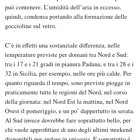
Notifiche mobile
può contenere. L’umidità dell’aria in eccesso,
Regala il Post
quindi, condensa portando alla formazione delle
Hai bisogno di aiuto?
goccioline sul vetro.
Esci
C’è in effetti una sostanziale differenza, nelle
temperature previste per domani tra Nord e Sud:
tra i 17 e i 21 gradi in pianura Padana, e tra i 28 e i
32 in Sicilia, per esempio, nelle ore più calde. Per
quanto riguarda il tempo, sono previste piogge in
praticamente tutte le regioni del Nord, nel corso
della giornata: nel Nord Est la mattina, nel Nord
Ovest il pomeriggio, e un po’ dappertutto in serata.
Al Sud invece dovrebbe fare soprattutto bello, per
chi vuole approfittare di uno degli ultimi weekend
disponibili per andare in spiaggia. E soprattutto è