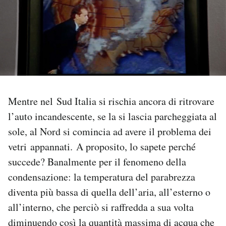
PODCAST
NEWSLETTER
I MIEI PREFERITI
Mentre nel Sud Italia si rischia ancora di ritrovare
l’auto incandescente, se la si lascia parcheggiata al
SHOP
sole, al Nord si comincia ad avere il problema dei
vetri appannati. A proposito, lo sapete perché
CALENDARIO
succede? Banalmente per il fenomeno della
condensazione: la temperatura del parabrezza
AREA PERSONALE
diventa più bassa di quella dell’aria, all’esterno o
all’interno, che perciò si raffredda a sua volta
Area Personale
diminuendo così la quantità massima di acqua che
Newsletter