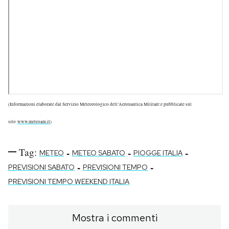
(Informazioni elaborate dal Servizio Meteorologico dell’Aeronautica Militare e pubblicate sul
sito
www.meteoam.it
)
Tag:
-
-
-
METEO
METEO SABATO
PIOGGE ITALIA
-
-
PREVISIONI SABATO
PREVISIONI TEMPO
PREVISIONI TEMPO WEEKEND ITALIA
Mostra i commenti