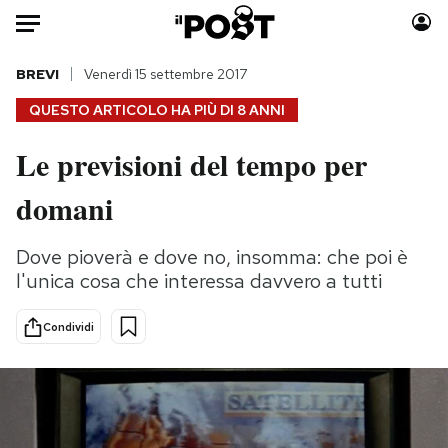
Auto
BREVI
Venerdì 15 settembre 2017
QUESTO ARTICOLO HA PIÙ DI
8 ANNI
HOME
Le previsioni del tempo per
Italia
Moda
domani
Mondo
Libri
Politica
Consumismi
Dove pioverà e dove no, insomma: che poi è
Tecnologia
Storie/Idee
l'unica cosa che interessa davvero a tutti
Internet
Ok Boomer!
Scienza
Media
Condividi
Cultura
Europa
Economia
Altrecose
Sport
Mondiali calcio 2026