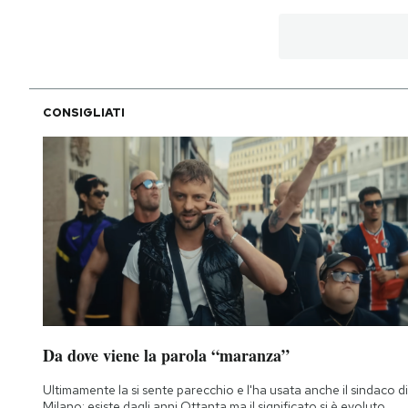
CONSIGLIATI
Da dove viene la parola “maranza”
Ultimamente la si sente parecchio e l'ha usata anche il sindaco di
Milano: esiste dagli anni Ottanta ma il significato si è evoluto