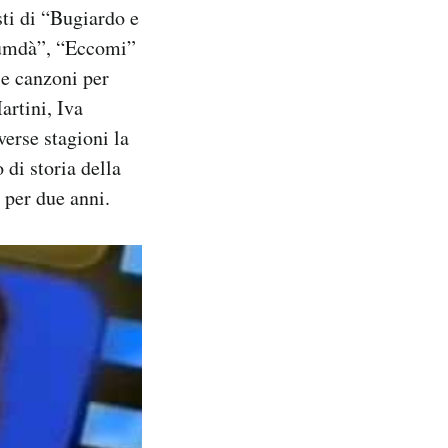
ti di “Bugiardo e
cumdà”, “Eccomi”
se canzoni per
rtini, Iva
erse stagioni la
di storia della
 per due anni.