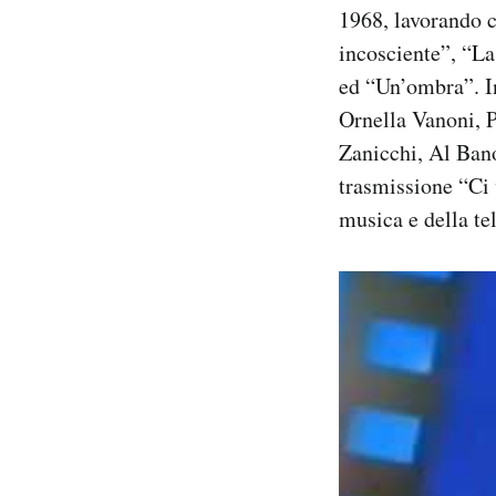
1968, lavorando c
Notifiche mobile
Regala il Post
incosciente”, “L
Hai bisogno di aiuto?
ed “Un’ombra”. In
Esci
Ornella Vanoni, 
Zanicchi, Al Ban
trasmissione “Ci 
musica e della te