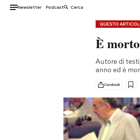
Newsletter
Podcast
Auto
QUESTO ARTICOLO
È morto
HOME
Italia
Moda
Autore di test
Mondo
Libri
anno ed è mor
Politica
Consumismi
Tecnologia
Storie/Idee
Condividi
Internet
Ok Boomer!
Scienza
Media
Cultura
Europa
Economia
Altrecose
Sport
Mondiali calcio 2026