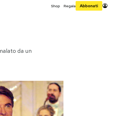
Abbonati
Shop
Regala
 malato da un