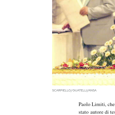
PODCAST
NEWSLETTER
I MIEI PREFERITI
SHOP
CALENDARIO
SCARPIELLO/GUATELLI/ANSA
AREA PERSONALE
Paolo Limiti, che
Area Personale
stato autore di te
Newsletter