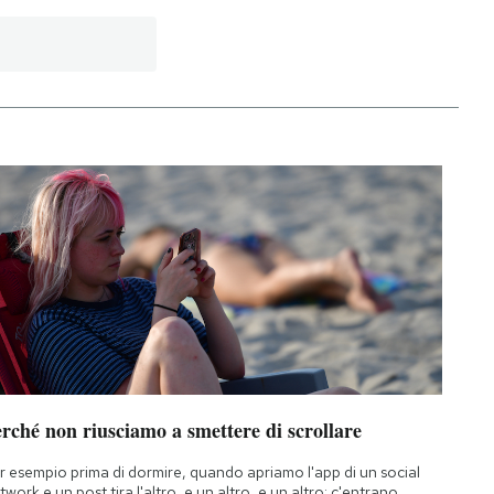
rché non riusciamo a smettere di scrollare
r esempio prima di dormire, quando apriamo l'app di un social
twork e un post tira l'altro, e un altro, e un altro: c'entrano