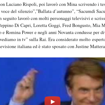
on Luciano Rispoli, poi lavorò con Mina scrivendo i tes
a voce del silenzio”,”Ballata d’autunno”, “Sacumdì Sa
 seguito lavorò con molti personaggi televisivi e scris
Peppino Di Capri, Loretta Goggi, Fred Bongusto, Mia Ma
o e Romina Power e negli anni Novanta condusse per div
vediamo in tv” sulla Rai. Era considerato molto esperto 
levisione italiana ed è stato sposato con Justine Mattera