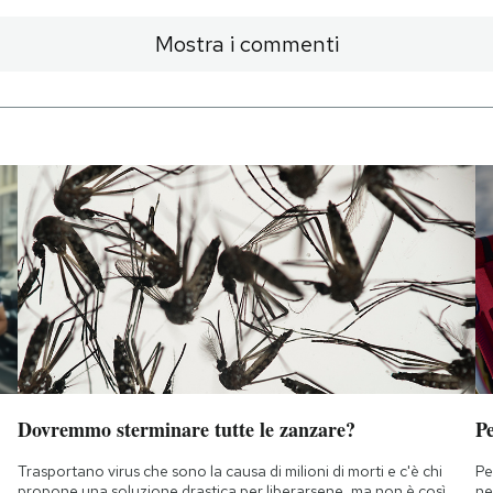
Mostra i commenti
Dovremmo sterminare tutte le zanzare?
Pe
Trasportano virus che sono la causa di milioni di morti e c'è chi
Pe
propone una soluzione drastica per liberarsene, ma non è così
ne