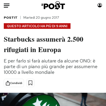
Auto
POSTIT
Martedì 20 giugno 2017
QUESTO ARTICOLO HA PIÙ DI
9 ANNI
HOME
Starbucks assumerà 2.500
Italia
Moda
rifugiati in Europa
Mondo
Libri
Politica
Consumismi
E per farlo si farà aiutare da alcune ONG: è
Tecnologia
Storie/Idee
parte di un piano più grande per assumerne
Internet
Ok Boomer!
10000 a livello mondiale
Scienza
Media
Cultura
Europa
Condividi
Economia
Altrecose
Sport
Mondiali calcio 2026