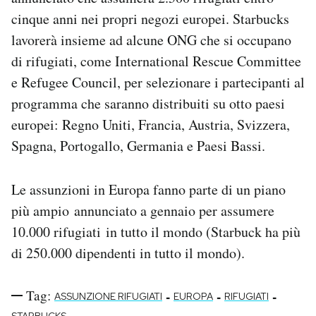
Notifiche mobile
cinque anni nei propri negozi europei. Starbucks
Regala il Post
lavorerà insieme ad alcune ONG che si occupano
Hai bisogno di aiuto?
di rifugiati, come International Rescue Committee
Esci
e Refugee Council, per selezionare i partecipanti al
programma che saranno distribuiti su otto paesi
europei: Regno Uniti, Francia, Austria, Svizzera,
Spagna, Portogallo, Germania e Paesi Bassi.
Le assunzioni in Europa fanno parte di un piano
più ampio annunciato a gennaio per assumere
10.000 rifugiati in tutto il mondo (Starbuck ha più
di 250.000 dipendenti in tutto il mondo).
Tag:
-
-
-
ASSUNZIONE RIFUGIATI
EUROPA
RIFUGIATI