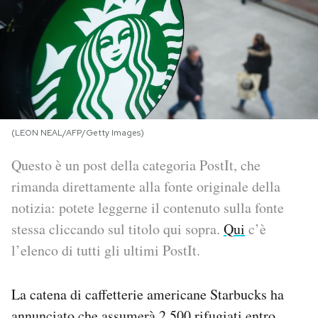
PODCAST
NEWSLETTER
I MIEI PREFERITI
(LEON NEAL/AFP/Getty Images)
Questo è un post della categoria PostIt, che
SHOP
rimanda direttamente alla fonte originale della
notizia: potete leggerne il contenuto sulla fonte
CALENDARIO
stessa cliccando sul titolo qui sopra.
Qui
c’è
l’elenco di tutti gli ultimi PostIt.
AREA PERSONALE
La catena di caffetterie americane Starbucks ha
Area Personale
Newsletter
annunciato che assumerà 2.500 rifugiati entro