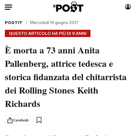
Auto
POSTIT
Mercoledì 14 giugno 2017
QUESTO ARTICOLO HA PIÙ DI
9 ANNI
HOME
È morta a 73 anni Anita
Italia
Moda
Pallenberg, attrice tedesca e
Mondo
Libri
Politica
Consumismi
storica fidanzata del chitarrista
Tecnologia
Storie/Idee
Internet
Ok Boomer!
dei Rolling Stones Keith
Scienza
Media
Richards
Cultura
Europa
Economia
Altrecose
Condividi
Sport
Mondiali calcio 2026