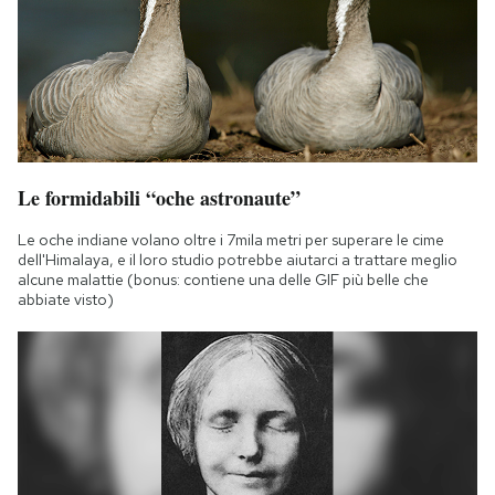
Notifiche mobile
Regala il Post
Hai bisogno di aiuto?
Esci
Le formidabili “oche astronaute”
Le oche indiane volano oltre i 7mila metri per superare le cime
dell'Himalaya, e il loro studio potrebbe aiutarci a trattare meglio
alcune malattie (bonus: contiene una delle GIF più belle che
abbiate visto)