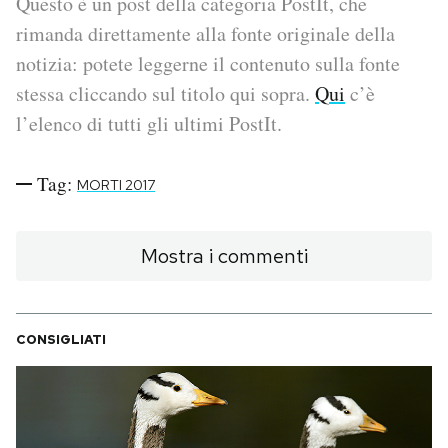
Questo è un post della categoria PostIt, che
rimanda direttamente alla fonte originale della
PODCAST
notizia: potete leggerne il contenuto sulla fonte
stessa cliccando sul titolo qui sopra.
Qui
c’è
NEWSLETTER
l’elenco di tutti gli ultimi PostIt.
I MIEI PREFERITI
Tag:
MORTI 2017
SHOP
Mostra i commenti
CALENDARIO
CONSIGLIATI
AREA PERSONALE
Area Personale
Newsletter