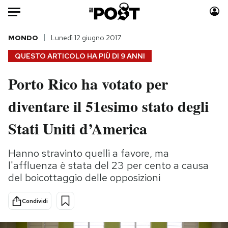
Auto
MONDO
Lunedì 12 giugno 2017
QUESTO ARTICOLO HA PIÙ DI
9 ANNI
HOME
Porto Rico ha votato per
Italia
Moda
diventare il 51esimo stato degli
Mondo
Libri
Politica
Consumismi
Stati Uniti d’America
Tecnologia
Storie/Idee
Internet
Ok Boomer!
Hanno stravinto quelli a favore, ma
Scienza
Media
l'affluenza è stata del 23 per cento a causa
Cultura
Europa
del boicottaggio delle opposizioni
Economia
Altrecose
Condividi
Sport
Mondiali calcio 2026