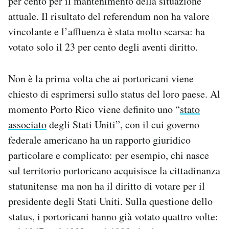
per cento per il mantenimento della situazione
Notifiche mobile
attuale. Il risultato del referendum non ha valore
Regala il Post
vincolante e l’affluenza è stata molto scarsa: ha
Hai bisogno di aiuto?
votato solo il 23 per cento degli aventi diritto.
Esci
Non è la prima volta che ai portoricani viene
chiesto di esprimersi sullo status del loro paese. Al
momento Porto Rico viene definito uno “
stato
associato
degli Stati Uniti”, con il cui governo
federale americano ha un rapporto giuridico
particolare e complicato: per esempio, chi nasce
sul territorio portoricano acquisisce la cittadinanza
statunitense ma non ha il diritto di votare per il
presidente degli Stati Uniti. Sulla questione dello
status, i portoricani hanno già votato quattro volte: