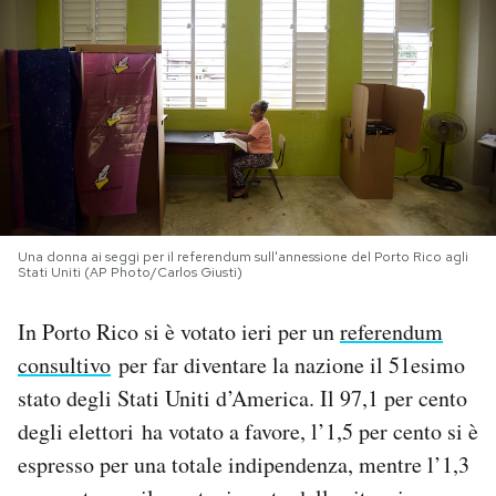
PODCAST
NEWSLETTER
I MIEI PREFERITI
Una donna ai seggi per il referendum sull'annessione del Porto Rico agli
SHOP
Stati Uniti (AP Photo/Carlos Giusti)
In Porto Rico si è votato ieri per un
referendum
CALENDARIO
consultivo
per far diventare la nazione il 51esimo
stato degli Stati Uniti d’America. Il 97,1 per cento
AREA PERSONALE
degli elettori ha votato a favore, l’1,5 per cento si è
Area Personale
espresso per una totale indipendenza, mentre l’1,3
Newsletter