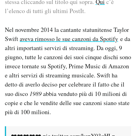
stessa cliccando sul titolo qui sopra.
Qui
c’è
l’elenco di tutti gli ultimi PostIt.
PODCAST
Nel novembre 2014 la cantante statunitense Taylor
NEWSLETTER
Swift
aveva rimosso le sue canzoni da Spotify
e da
altri importanti servizi di streaming. Da oggi, 9
I MIEI PREFERITI
giugno, tutte le canzoni dei suoi cinque dischi sono
invece tornate su Spotify, Prime Music di Amazon
SHOP
e altri servizi di streaming musicale. Swift ha
detto di averlo deciso per celebrare il fatto che il
CALENDARIO
suo disco
1989
abbia venduto più di 10 milioni di
copie e che le vendite delle sue canzoni siano state
più di 100 milioni.
AREA PERSONALE
Area Personale
Newsletter
❤️❤️❤️❤️❤️
pic.twitter.com/kcpY03qHLp