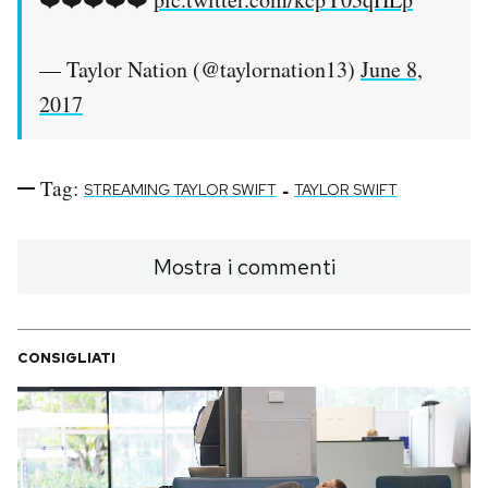
Notifiche mobile
Regala il Post
— Taylor Nation (@taylornation13)
June 8,
Hai bisogno di aiuto?
2017
Esci
Tag:
-
STREAMING TAYLOR SWIFT
TAYLOR SWIFT
Mostra i commenti
CONSIGLIATI