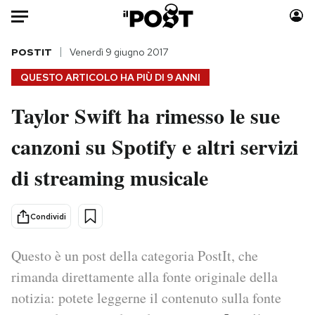
Auto
POSTIT
Venerdì 9 giugno 2017
QUESTO ARTICOLO HA PIÙ DI
9 ANNI
HOME
Taylor Swift ha rimesso le sue
Italia
Moda
canzoni su Spotify e altri servizi
Mondo
Libri
Politica
Consumismi
di streaming musicale
Tecnologia
Storie/Idee
Internet
Ok Boomer!
Condividi
Scienza
Media
Cultura
Europa
Questo è un post della categoria PostIt, che
Economia
Altrecose
rimanda direttamente alla fonte originale della
Sport
Mondiali calcio 2026
notizia: potete leggerne il contenuto sulla fonte