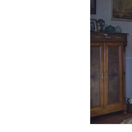
PODCAST
NEWSLETTER
I MIEI PREFERITI
SHOP
CALENDARIO
AREA PERSONALE
Area Personale
Newsletter