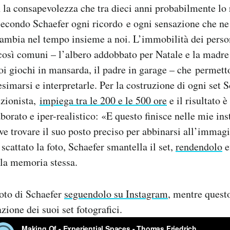
on la consapevolezza che tra dieci anni probabilmente lo
 Secondo Schaefer ogni ricordo e ogni sensazione che n
ambia nel tempo insieme a noi. L’immobilità dei person
così comuni – l’albero addobbato per Natale e la madre
i giochi in mansarda, il padre in garage – che permett
imarsi e interpretarle. Per la costruzione di ogni set S
ezionista,
impiega tra le 200 e le 500 ore
e il risultato 
orato e iper-realistico: «E questo finisce nelle mie ins
e trovare il suo posto preciso per abbinarsi all’immagi
scattato la foto, Schaefer smantella il set,
rendendolo
e
 la memoria stessa.
foto di Schaefer
seguendolo su Instagram
, mentre quest
zione dei suoi set fotografici.