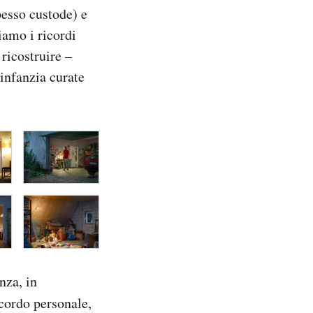
pesso custode) e
iamo i ricordi
ricostruire –
 infanzia curate
nza, in
cordo personale,