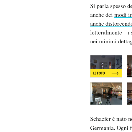
Si parla spesso d
Notifiche mobile
Regala il Post
anche dei
modi i
Hai bisogno di aiuto?
anche distorcend
Esci
letteralmente – i
nei minimi dettag
Schaefer è nato n
Germania. Ogni f