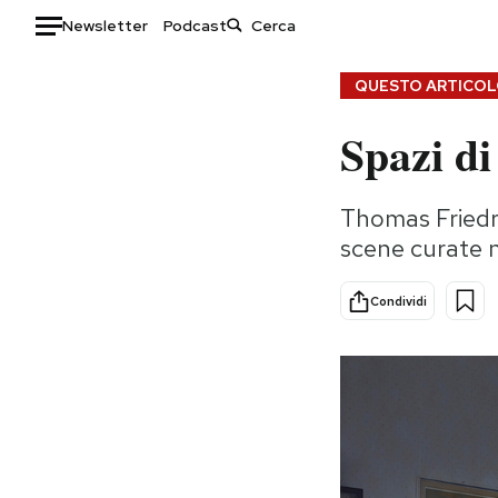
Newsletter
Podcast
Auto
QUESTO ARTICOLO
Spazi d
HOME
Italia
Moda
Thomas Friedric
Mondo
Libri
scene curate n
Politica
Consumismi
Tecnologia
Storie/Idee
Condividi
Internet
Ok Boomer!
Scienza
Media
Cultura
Europa
Economia
Altrecose
Sport
Mondiali calcio 2026