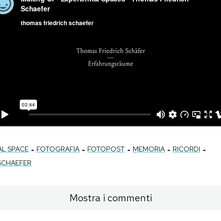
-
-
-
-
-
AL SPACE
FOTOGRAFIA
FOTOPOST
MEMORIA
RICORDI
SCHAEFER
Mostra i commenti