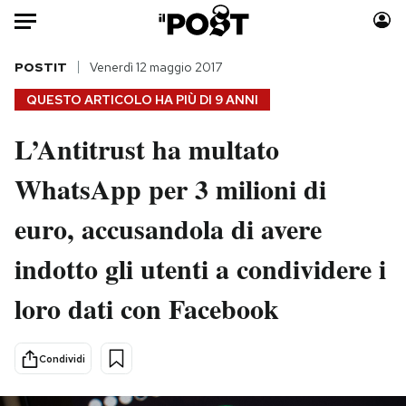
Auto
POSTIT
Venerdì 12 maggio 2017
QUESTO ARTICOLO HA PIÙ DI
9 ANNI
HOME
L’Antitrust ha multato
Italia
Moda
WhatsApp per 3 milioni di
Mondo
Libri
Politica
Consumismi
euro, accusandola di avere
Tecnologia
Storie/Idee
Internet
Ok Boomer!
indotto gli utenti a condividere i
Scienza
Media
loro dati con Facebook
Cultura
Europa
Economia
Altrecose
Condividi
Sport
Mondiali calcio 2026