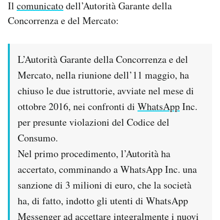
Il
comunicato
dell’Autorità Garante della
Notifiche mobile
Concorrenza e del Mercato:
Regala il Post
Hai bisogno di aiuto?
Esci
L’Autorità Garante della Concorrenza e del
Mercato, nella riunione dell’11 maggio, ha
chiuso le due istruttorie, avviate nel mese di
ottobre 2016, nei confronti di
WhatsApp
Inc.
per presunte violazioni del Codice del
Consumo.
Nel primo procedimento, l’Autorità ha
accertato, comminando a WhatsApp Inc. una
sanzione di 3 milioni di euro, che la società
ha, di fatto, indotto gli utenti di WhatsApp
Messenger ad accettare integralmente i nuovi