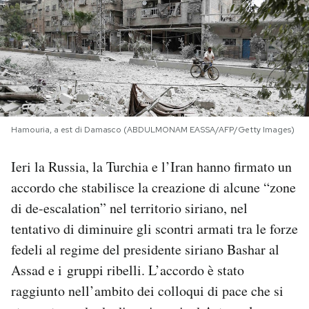
PODCAST
NEWSLETTER
I MIEI PREFERITI
Hamouria, a est di Damasco (ABDULMONAM EASSA/AFP/Getty Images)
Ieri la Russia, la Turchia e l’Iran hanno firmato un
SHOP
accordo che stabilisce la creazione di alcune “zone
di de-escalation” nel territorio siriano, nel
CALENDARIO
tentativo di diminuire gli scontri armati tra le forze
fedeli al regime del presidente siriano Bashar al
AREA PERSONALE
Assad e i gruppi ribelli. L’accordo è stato
Area Personale
raggiunto nell’ambito dei colloqui di pace che si
Newsletter