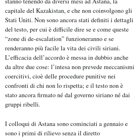
stanno tenendo da diversi mesi ad Astana, la
Notifiche mobile
capitale del Kazakistan, e che non coinvolgono gli
Regala il Post
Stati Uniti. Non sono ancora stati definiti i dettagli
Hai bisogno di aiuto?
del testo, per cui è difficile dire se e come queste
Esci
“zone di de-escalation” funzioneranno e se
renderanno più facile la vita dei civili siriani.
L’efficacia dell’accordo è messa in dubbio anche
da altre due cose: l’intesa non prevede meccanismi
coercitivi, cioè delle procedure punitive nei
confronti di chi non lo rispetta; e il testo non è
stato ancora firmato né dal governo siriano né dai
gruppi ribelli.
I colloqui di Astana sono cominciati a gennaio e
sono i primi di rilievo senza il diretto