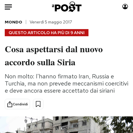
Auto
MONDO
Venerdì 5 maggio 2017
QUESTO ARTICOLO HA PIÙ DI
9 ANNI
HOME
Cosa aspettarsi dal nuovo
Italia
Moda
accordo sulla Siria
Mondo
Libri
Politica
Consumismi
Non molto: l'hanno firmato Iran, Russia e
Tecnologia
Storie/Idee
Turchia, ma non prevede meccanismi coercitivi
Internet
Ok Boomer!
e deve ancora essere accettato dai siriani
Scienza
Media
Cultura
Europa
Condividi
Economia
Altrecose
Sport
Mondiali calcio 2026