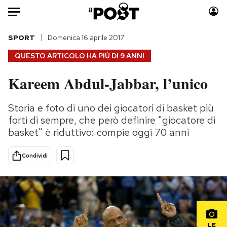
Auto
SPORT
Domenica 16 aprile 2017
QUESTO ARTICOLO HA PIÙ DI
9 ANNI
HOME
Kareem Abdul-Jabbar, l’unico
Italia
Moda
Mondo
Libri
Storia e foto di uno dei giocatori di basket più
Politica
Consumismi
forti di sempre, che però definire "giocatore di
Tecnologia
Storie/Idee
basket" è riduttivo: compie oggi 70 anni
Internet
Ok Boomer!
Condividi
Scienza
Media
Cultura
Europa
Economia
Altrecose
Sport
Mondiali calcio 2026
LE