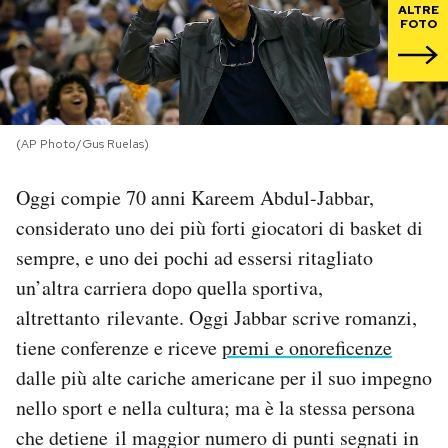
ALTRE
FOTO
PODCAST
NEWSLETTER
(AP Photo/Gus Ruelas)
I MIEI PREFERITI
Oggi compie 70 anni Kareem Abdul-Jabbar,
considerato uno dei più forti giocatori di basket di
SHOP
sempre, e uno dei pochi ad essersi ritagliato
un’altra carriera dopo quella sportiva,
CALENDARIO
altrettanto rilevante. Oggi Jabbar scrive romanzi,
tiene conferenze e riceve
premi e onoreficenze
AREA PERSONALE
dalle più alte cariche americane per il suo impegno
nello sport e nella cultura; ma è la stessa persona
Area Personale
che detiene il maggior numero di punti segnati in
Newsletter