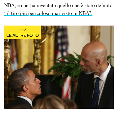
NBA, e che ha inventato quello che è stato definito
Notifiche mobile
Regala il Post
“il tiro più pericoloso mai visto in NBA”.
Hai bisogno di aiuto?
Esci