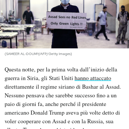
PODCAST
NEWSLETTER
I MIEI PREFERITI
(SAMEER AL-DOUMY/AFP/Getty Images)
Questa notte, per la prima volta dall’inizio della
SHOP
guerra in Siria, gli Stati Uniti
hanno attaccato
direttamente il regime siriano di Bashar al Assad.
CALENDARIO
Nessuno pensava che sarebbe successo fino a un
paio di giorni fa, anche perché il presidente
AREA PERSONALE
americano Donald Trump aveva più volte detto di
Area Personale
voler cooperare con Assad e con la Russia, sua
Newsletter