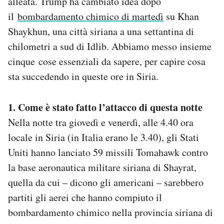
alleata. Trump ha cambiato idea dopo
Notifiche mobile
il
bombardamento chimico di martedì
su Khan
Regala il Post
Shaykhun, una città siriana a una settantina di
Hai bisogno di aiuto?
chilometri a sud di Idlib. Abbiamo messo insieme
Esci
cinque cose essenziali da sapere, per capire cosa
sta succedendo in queste ore in Siria.
1. Come è stato fatto l’attacco di questa notte
Nella notte tra giovedì e venerdì, alle 4.40 ora
locale in Siria (in Italia erano le 3.40), gli Stati
Uniti hanno lanciato 59 missili Tomahawk contro
la base aeronautica militare siriana di Shayrat,
quella da cui – dicono gli americani – sarebbero
partiti gli aerei che hanno compiuto il
bombardamento chimico nella provincia siriana di