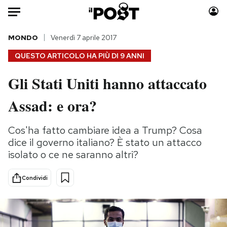
Auto
MONDO
Venerdì 7 aprile 2017
QUESTO ARTICOLO HA PIÙ DI
9 ANNI
HOME
Gli Stati Uniti hanno attaccato
Italia
Moda
Assad: e ora?
Mondo
Libri
Politica
Consumismi
Cos'ha fatto cambiare idea a Trump? Cosa
Tecnologia
Storie/Idee
dice il governo italiano? È stato un attacco
Internet
Ok Boomer!
isolato o ce ne saranno altri?
Scienza
Media
Cultura
Europa
Condividi
Economia
Altrecose
Sport
Mondiali calcio 2026