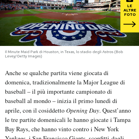
LE
ALTRE
PODCAST
FOTO
NEWSLETTER
Il Minute Maid Park di Houston, in Texas, lo stadio degli Astros (Bob
I MIEI PREFERITI
Levey/Getty Images)
Anche se qualche partita viene giocata di
SHOP
domenica, tradizionalmente la Major League di
baseball – il più importante campionato di
CALENDARIO
baseball al mondo – inizia il primo lunedì di
aprile, con il cosiddetto
Opening Day
. Quest’anno
AREA PERSONALE
le tre partite domenicali le hanno giocate i Tampa
Bay Rays, che hanno vinto contro i New York
Area Personale
Newsletter
Yankees, i San Francisco Giants, sconfitti dagli