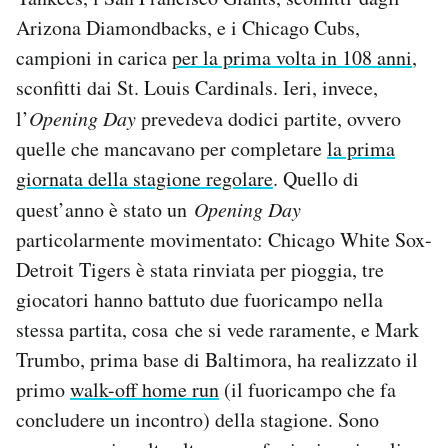
Notifiche mobile
Arizona Diamondbacks, e i Chicago Cubs,
Regala il Post
campioni in carica
per la prima volta in 108 anni
,
Hai bisogno di aiuto?
sconfitti dai St. Louis Cardinals. Ieri, invece,
Esci
l’
Opening Day
prevedeva dodici partite, ovvero
quelle che mancavano per completare
la prima
giornata della stagione regolare
. Quello di
quest’anno è stato un
Opening Day
particolarmente movimentato: Chicago White Sox-
Detroit Tigers è stata rinviata per pioggia, tre
giocatori hanno battuto due fuoricampo nella
stessa partita, cosa che si vede raramente, e Mark
Trumbo, prima base di Baltimora, ha realizzato il
primo
walk-off home run
(il fuoricampo che fa
concludere un incontro) della stagione. Sono