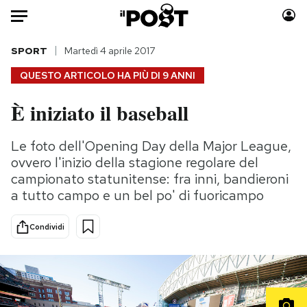
Auto
SPORT
Martedì 4 aprile 2017
QUESTO ARTICOLO HA PIÙ DI
9 ANNI
HOME
È iniziato il baseball
Italia
Moda
Mondo
Libri
Le foto dell'Opening Day della Major League,
Politica
Consumismi
ovvero l'inizio della stagione regolare del
Tecnologia
Storie/Idee
campionato statunitense: fra inni, bandieroni
a tutto campo e un bel po' di fuoricampo
Internet
Ok Boomer!
Scienza
Media
Condividi
Cultura
Europa
Economia
Altrecose
Sport
Mondiali calcio 2026